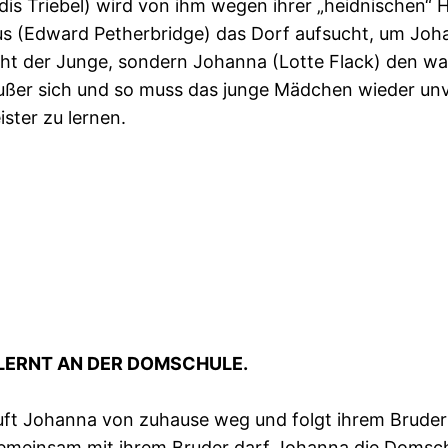
ördis Triebel) wird von ihm wegen ihrer „heidnische
pius (Edward Petherbridge) das Dorf aufsucht, um Jo
cht der Junge, sondern Johanna (Lotte Flack) den wac
ußer sich und so muss das junge Mädchen wieder unvor
ster zu lernen.
LERNT AN DER DOMSCHULE.
t Johanna von zuhause weg und folgt ihrem Bruder dor
emeinsam mit ihrem Bruder darf Johanna die Domschu