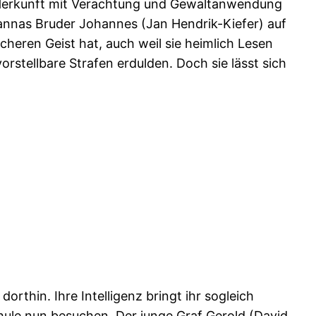
n“ Herkunft mit Verachtung und Gewaltanwendung
hannas Bruder Johannes (Jan Hendrik-Kiefer) auf
heren Geist hat, auch weil sie heimlich Lesen
stellbare Strafen erdulden. Doch sie lässt sich
thin. Ihre Intelligenz bringt ihr sogleich
le nun besuchen. Der junge Graf Gerold (David