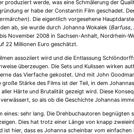
er produziert werde, was eine Schmälerung der Qualit
egründung er habe der Constantin Film geschadet.
mermärchen
). Die eigentlich vorgesehene Hauptdarste
den ab, sie wurde durch Johanna Wokalek (
Barfuss
,
 bis November 2008 in Sachsen-Anhalt, Nordrhein-W
uf 22 Millionen Euro geschätzt.
men assoziiert wird und die Entlassung Schlöndorffs 
weise überzeugen. Die Sets und Kulissen wirken aut
erne das Vierfache gekostet. Und mit John Goodman 
e große Stärke des Films ist der Teil, in dem Johanna
 aller Härte und Brutalität gezeigt wird. Diese Kons
r verwässert, so als ob die Geschichte Johannas imm
em eines: sehr lang. Die Drehbuchautoren begnügten s
igen. Dies hat trotz einer Länge von knapp zweiein
ist hier, dass es Johanna scheinbar vom einfachen