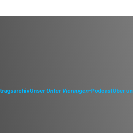
tragsarchiv
Unser
Unter Vieraugen
-Podcast
Über un