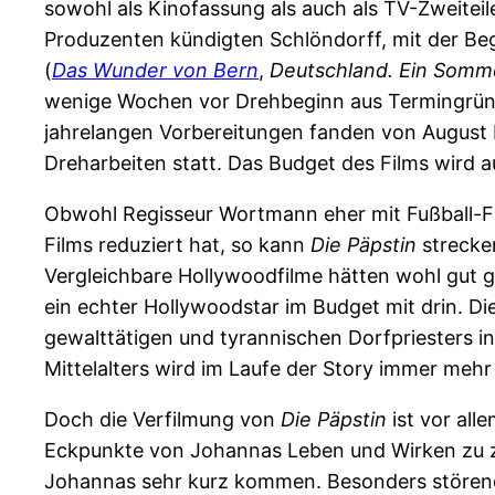
sowohl als Kinofassung als auch als TV-Zweiteil
Produzenten kündigten Schlöndorff, mit der B
(
Das Wunder von Bern
,
Deutschland. Ein Som
wenige Wochen vor Drehbeginn aus Termingrün
jahrelangen Vorbereitungen fanden von August
Dreharbeiten statt. Das Budget des Films wird a
Obwohl Regisseur Wortmann eher mit Fußball-Fil
Films reduziert hat, so kann
Die Päpstin
strecken
Vergleichbare Hollywoodfilme hätten wohl gut g
ein echter Hollywoodstar im Budget mit drin. Di
gewalttätigen und tyrannischen Dorfpriesters in
Mittelalters wird im Laufe der Story immer meh
Doch die Verfilmung von
Die Päpstin
ist vor all
Eckpunkte von Johannas Leben und Wirken zu ze
Johannas sehr kurz kommen. Besonders störend 