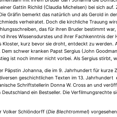
ner Gattin Richild (Claudia Michelsen) bei sich au
e Gräfin bemerkt das natürlich und als Gerold in de
hmieds verheiratet. Doch die kirchliche Trauung w
ngsschreiben, das für ihren Bruder bestimmt war, beg
nd ihres Wissensdurstes und ihrer Fachkenntnis der 
 Kloster, kurz bevor sie droht, entdeckt zu werden. 
t. Dem schwer kranken Papst Sergius (John Goodman) 
eg ist noch immer nicht vorbei. Als Sergius stirbt,
der Päpstin Johanna, die im 9. Jahrhundert für kurze
n diversen geschichtlichen Texten im 13. Jahrhundert
anische Schriftstellerin Donna W. Cross an und veröff
n Deutschland ein Bestseller. Die Verfilmungsrechte s
r Volker Schlöndorff (
Die Blechtrommel
) vorgesehen.