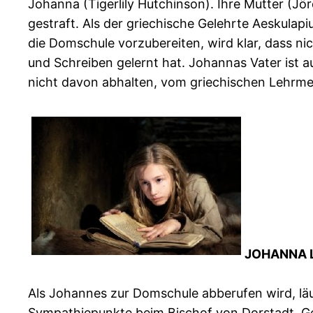
Johanna (Tigerlily Hutchinson). Ihre Mutter (J
gestraft. Als der griechische Gelehrte Aeskula
die Domschule vorzubereiten, wird klar, dass ni
und Schreiben gelernt hat. Johannas Vater ist a
nicht davon abhalten, vom griechischen Lehrmei
JOHANNA 
Als Johannes zur Domschule abberufen wird, läuf
Sympathiepunkte beim Bischof von Dorstadt. G