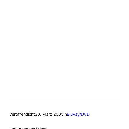
Veröffentlicht
30. März 2005
in
BluRay/DVD
von
Johannes Michel