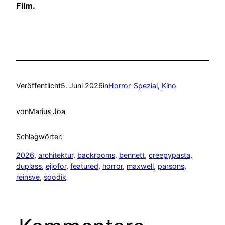
Film.
Veröffentlicht
5. Juni 2026
in
Horror-Spezial
, 
Kino
von
Marius Joa
Schlagwörter:
2026
, 
architektur
, 
backrooms
, 
bennett
, 
creepypasta
, 
duplass
, 
ejiofor
, 
featured
, 
horror
, 
maxwell
, 
parsons
, 
reinsve
, 
soodik