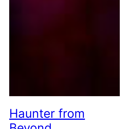
Haunter from
Beyond