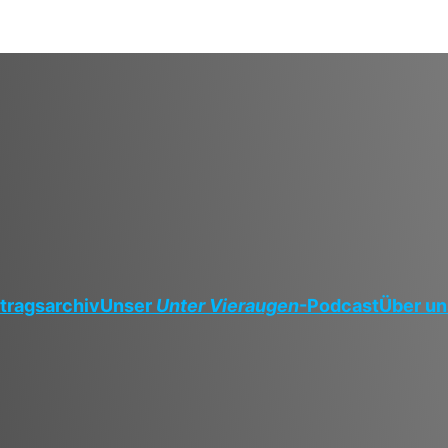
tragsarchiv
Unser
Unter Vieraugen
-Podcast
Über un