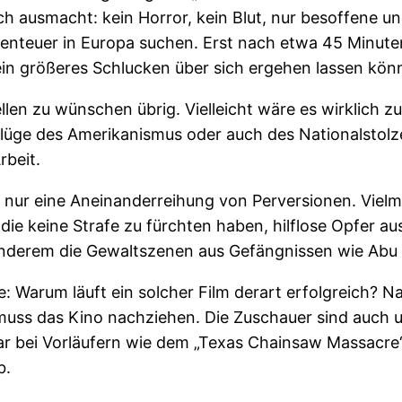
ich ausmacht: kein Horror, kein Blut, nur besoffene u
enteuer in Europa suchen. Erst nach etwa 45 Minuten 
 ein größeres Schlucken über sich ergehen lassen kön
llen zu wünschen übrig. Vielleicht wäre es wirklich z
lüge des Amerikanismus oder auch des Nationalstolzes
rbeit.
t nur eine Aneinanderreihung von Perversionen. Vielme
 die keine Strafe zu fürchten haben, hilflose Opfer a
anderem die Gewaltszenen aus Gefängnissen wie Abu G
: Warum läuft ein solcher Film derart erfolgreich? 
 muss das Kino nachziehen. Die Zuschauer sind auch 
war bei Vorläufern wie dem „Texas Chainsaw Massacre“
b.