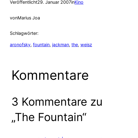
Veröffentlicht
29. Januar 2007
in
Kino
von
Marius Joa
Schlagwörter:
aronofsky
, 
fountain
, 
jackman
, 
the
, 
weisz
Kommentare
3 Kommentare zu
„The Fountain“