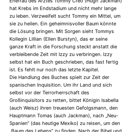
Ehefrau des Arztes Tommy Creo (Hugh Jackman)
hat Krebs im Endstadium und nicht mehr lange
zu leben. Verzweifelt sucht Tommy ein Mittel, um
sie zu heilen. Ein geheimnisvoller Baum könnte
die Lösung bringen. Mit Sorgen sieht Tommys
Kollegin Lillian (Ellen Burstyn), das er seine
ganze Kraft in die Forschung steckt anstatt die
verbleibende Zeit mit Izzy zu verbringen. Izzy
selbst hat ein Buch geschrieben, das fast fertig
ist. Es fehlt nur noch das letzte Kapitel.
Die Handlung des Buches spielt zur Zeit der
spanischen Inquisition. Um ihr Land und sich
selbst vor der Terrorherrschaft des
Großinquisitors zu retten, bittet Königin Isabella
(auch Weisz) ihren treuesten Gefolgsmann, den
Hauptmann Tomas (auch Jackman), nach „Neu-
Spanien“ (das heutige Mexiko) zu reisen, um den
„Baum des Lebens“ zu finden. Nach der Bibel und