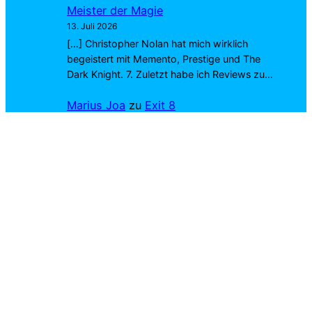
Meister der Magie
13. Juli 2026
[…] Christopher Nolan hat mich wirklich
begeistert mit Memento, Prestige und The
Dark Knight. 7. Zuletzt habe ich Reviews zu…
Marius Joa
zu
Exit 8
4. Juli 2026
Richtig. Wirst du dich ins Kino trauen? 😉
Cookie-Einstellungen
Privatsphäre-Einstellungen ändern