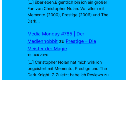
[…] überleben.Eigentlich bin ich ein großer
Fan von Christopher Nolan. Vor allem mit
Memento (2000), Prestige (2006) und The
Dark…
Media Monday #785 | Der
Medienhobbit
zu
Prestige – Die
Meister der Magie
13. Juli 2026
[…] Christopher Nolan hat mich wirklich
begeistert mit Memento, Prestige und The
Dark Knight. 7. Zuletzt habe ich Reviews zu…
Marius Joa
zu
Exit 8
4. Juli 2026
Richtig. Wirst du dich ins Kino trauen? 😉