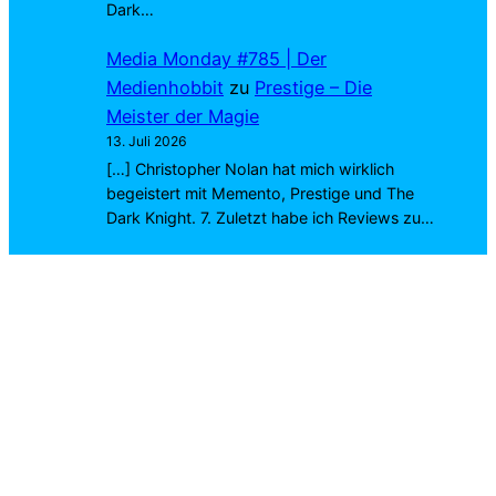
Dark…
Media Monday #785 | Der
Medienhobbit
zu
Prestige – Die
Meister der Magie
13. Juli 2026
[…] Christopher Nolan hat mich wirklich
begeistert mit Memento, Prestige und The
Dark Knight. 7. Zuletzt habe ich Reviews zu…
Marius Joa
zu
Exit 8
4. Juli 2026
Richtig. Wirst du dich ins Kino trauen? 😉
Cookie-Einstellungen