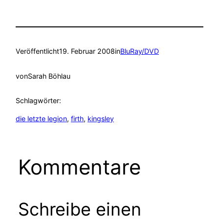
Veröffentlicht
19. Februar 2008
in
BluRay/DVD
von
Sarah Böhlau
Schlagwörter:
die letzte legion
, 
firth
, 
kingsley
Kommentare
Schreibe einen