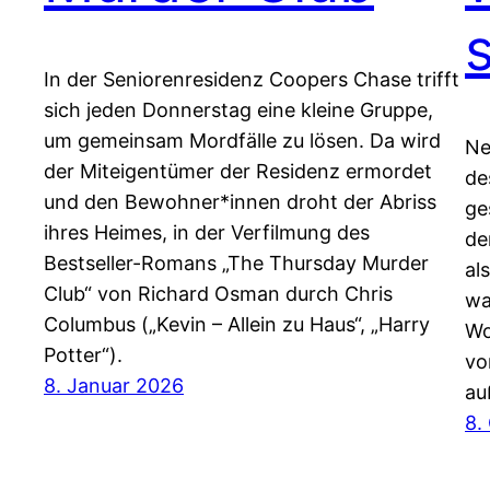
In der Seniorenresidenz Coopers Chase trifft
sich jeden Donnerstag eine kleine Gruppe,
um gemeinsam Mordfälle zu lösen. Da wird
Ne
der Miteigentümer der Residenz ermordet
de
und den Bewohner*innen droht der Abriss
ge
ihres Heimes, in der Verfilmung des
de
Bestseller-Romans „The Thursday Murder
al
Club“ von Richard Osman durch Chris
wa
Columbus („Kevin – Allein zu Haus“, „Harry
Wo
Potter“).
vo
8. Januar 2026
au
8.