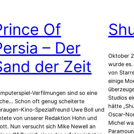
Prince Of
Shu
Persia – Der
Oktober 2
Sand der Zeit
wurde es.
von Starr
einige Mo
überzeuge
mputerspiel-Verfilmungen sind so eine
Studios ei
che… Schon oft genug scheiterte
hätte „Shu
eraugen-Kino-Spezialfreund Uwe Boll und
Oscar-Nom
ntete von unserer Redaktion Hohn und
Michel wa
ott. Nun versucht sich Mike Newell an
Paramoun