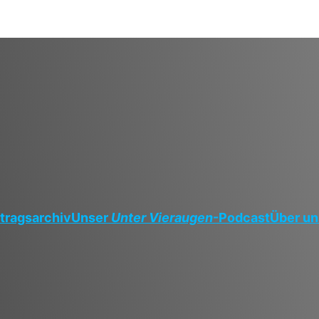
tragsarchiv
Unser
Unter Vieraugen
-Podcast
Über un