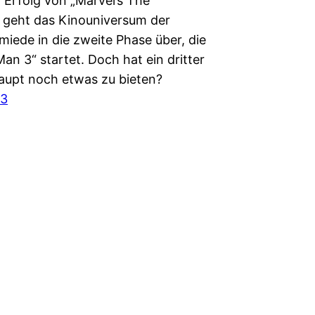
Erfolg von „Marvel’s The
 geht das Kinouniversum der
iede in die zweite Phase über, die
Man 3“ startet. Doch hat ein dritter
haupt noch etwas zu bieten?
13