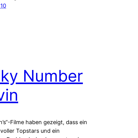
010
cky Number
vin
’s“-Filme haben gezeigt, dass ein
voller Topstars und ein