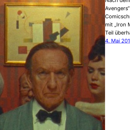
Nach dem 
Avengers“
Comicschm
mit „Iron 
Teil über
4. Mai 20