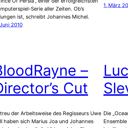
rince Of Persia“, einer der erfolgreichsten
1. März 2
mputerspiel-Serie aller Zeiten. Ob’s
lungen ist, schreibt Johannes Michel.
 Juni 2010
BloodRayne –
Lu
Director’s Cut
Sle
treu der Arbeitsweise des Regisseurs Uwe
Die „Ocean
ll haben sich Marius Joa und Johannes
Ensemble 