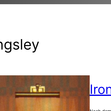
ngsley
Iro