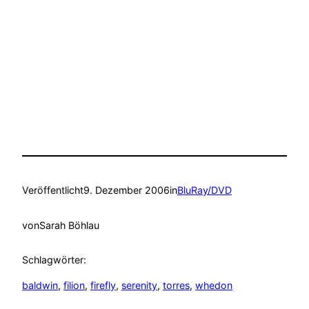
Veröffentlicht
9. Dezember 2006
in
BluRay/DVD
von
Sarah Böhlau
Schlagwörter:
baldwin
, 
filion
, 
firefly
, 
serenity
, 
torres
, 
whedon