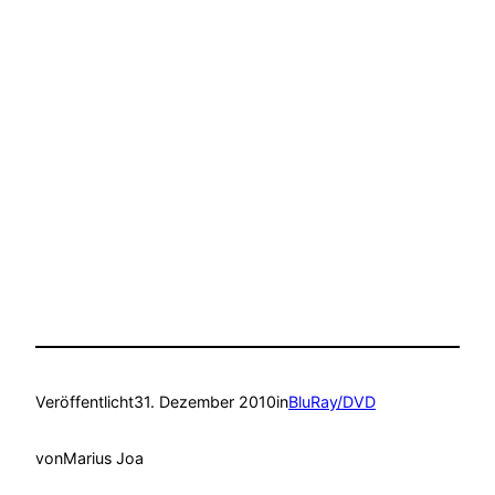
Veröffentlicht
31. Dezember 2010
in
BluRay/DVD
von
Marius Joa