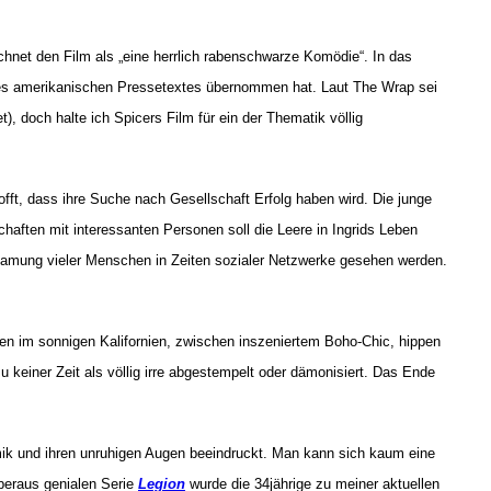
hnet den Film als „eine herrlich rabenschwarze Komödie“. In das
des amerikanischen Pressetextes übernommen hat. Laut The Wrap sei
t), doch halte ich Spicers Film für ein der Thematik völlig
hofft, dass ihre Suche nach Gesellschaft Erfolg haben wird. Die junge
chaften mit interessanten Personen soll die Leere in Ingrids Leben
reinsamung vieler Menschen in Zeiten sozialer Netzwerke gesehen werden.
ben im sonnigen Kalifornien, zwischen inszeniertem Boho-Chic, hippen
 keiner Zeit als völlig irre abgestempelt oder dämonisiert. Das Ende
Mimik und ihren unruhigen Augen beeindruckt. Man kann sich kaum eine
überaus genialen Serie
Legion
wurde die 34jährige zu meiner aktuellen