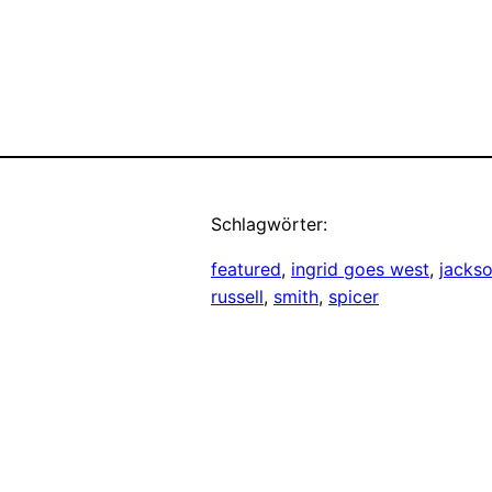
Schlagwörter:
featured
, 
ingrid goes west
, 
jackso
russell
, 
smith
, 
spicer