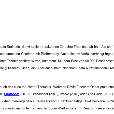
a-Stalkerin, die virtuelle Interaktionen für echte Freundschaft hält. Als sie f
und attackiert Charlotte mit Pfefferspray. Nach diesem Vorfall verbringt Ingrid 
hrer Tochter gepflegt wurde, kümmern. Mit dem Erbe von 60.000 Dollar beschli
Sloane (Elizabeth Olsen) ein. Aber auch ihrem Nachbarn, dem aufstrebenden D
 auch das Kino mit dieser Thematik. Während David Finchers Oscar-prämiert
wie
Chatroom
(2010),
Disconnect
(2012),
Nerve
(2016) oder
The Circle
(2017) 
 bisher überwiegend als Regisseur von Kurzfilmen tätige US-Amerikaner nimmt
 Fans sowie den hohlen Schein der Social-Media-Stars. Im Zentrum dieser hinte