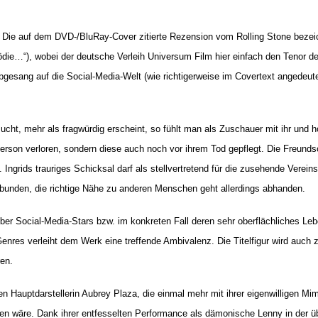
 Die auf dem DVD-/BluRay-Cover zitierte Rezension vom Rolling Stone bezeic
die…“), wobei der deutsche Verleih Universum Film hier einfach den Tenor 
r Abgesang auf die Social-Media-Welt (wie richtigerweise im Covertext angedeute
sucht, mehr als fragwürdig erscheint, so fühlt man als Zuschauer mit ihr und 
sperson verloren, sondern diese auch noch vor ihrem Tod gepflegt. Die Freunds
n. Ingrids trauriges Schicksal darf als stellvertretend für die zusehende Ve
bunden, die richtige Nähe zu anderen Menschen geht allerdings abhanden.
ber Social-Media-Stars bzw. im konkreten Fall deren sehr oberflächliches Le
res verleiht dem Werk eine treffende Ambivalenz. Die Titelfigur wird auch zu
ren.
ven Hauptdarstellerin Aubrey Plaza, die einmal mehr mit ihrer eigenwilligen 
esen wäre. Dank ihrer entfesselten Performance als dämonische Lenny in der 