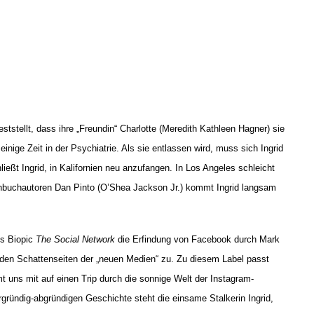
eststellt, dass ihre „Freundin“ Charlotte (Meredith Kathleen Hagner) sie
einige Zeit in der Psychiatrie. Als sie entlassen wird, muss sich Ingrid
eßt Ingrid, in Kalifornien neu anzufangen. In Los Angeles schleicht
rehbuchautoren Dan Pinto (O’Shea Jackson Jr.) kommt Ingrid langsam
es Biopic
The Social Network
die Erfindung von Facebook durch Mark
den Schattenseiten der „neuen Medien“ zu. Zu diesem Label passt
 uns mit auf einen Trip durch die sonnige Welt der Instagram-
rgründig-abgründigen Geschichte steht die einsame Stalkerin Ingrid,