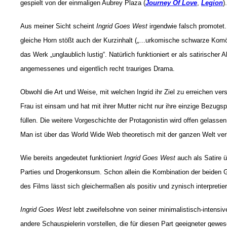
gespielt von der einmaligen Aubrey Plaza (
Journey Of Love
,
Legion
).
Aus meiner Sicht scheint
Ingrid Goes West
irgendwie falsch promotet.
gleiche Horn stößt auch der Kurzinhalt („…urkomische schwarze Komö
das Werk „unglaublich lustig“. Natürlich funktioniert er als satirische
angemessenes und eigentlich recht trauriges Drama.
Obwohl die Art und Weise, mit welchen Ingrid ihr Ziel zu erreichen ver
Frau ist einsam und hat mit ihrer Mutter nicht nur ihre einzige Bezug
füllen. Die weitere Vorgeschichte der Protagonistin wird offen gelasse
Man ist über das World Wide Web theoretisch mit der ganzen Welt ver
Wie bereits angedeutet funktioniert
Ingrid
Goes West
auch als Satire ü
Parties und Drogenkonsum. Schon allein die Kombination der beiden Gen
des Films lässt sich gleichermaßen als positiv und zynisch interpretie
Ingrid Goes West
lebt zweifelsohne von seiner minimalistisch-intensi
andere Schauspielerin vorstellen, die für diesen Part geeigneter gew