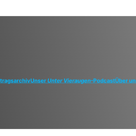
tragsarchiv
Unser
Unter Vieraugen
-Podcast
Über un