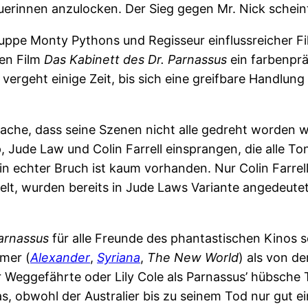
uerinnen anzulocken. Der Sieg gegen Mr. Nick schei
truppe Monty Pythons und Regisseur einflussreicher F
ten Film
Das Kabinett des Dr. Parnassus
ein farbenprä
ergeht einige Zeit, bis sich eine greifbare Handlung 
che, dass seine Szenen nicht alle gedreht worden wa
 Jude Law und Colin Farrell einsprangen, die alle T
in echter Bruch ist kaum vorhanden. Nur Colin Farrel
pielt, wurden bereits in Jude Laws Variante angedeut
Parnassus
für alle Freunde des phantastischen Kinos s
mmer (
Alexander
,
Syriana
,
The New World
) als von d
r Weggefährte oder Lily Cole als Parnassus’ hübsche T
s, obwohl der Australier bis zu seinem Tod nur gut e