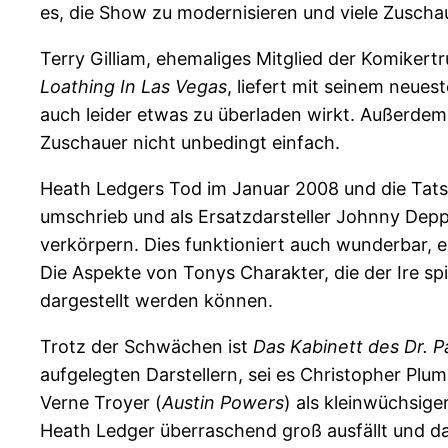
es, die Show zu modernisieren und viele Zuscha
Terry Gilliam, ehemaliges Mitglied der Komiker
Loathing In Las Vegas
, liefert mit seinem neues
auch leider etwas zu überladen wirkt. Außerdem v
Zuschauer nicht unbedingt einfach.
Heath Ledgers Tod im Januar 2008 und die Tatsa
umschrieb und als Ersatzdarsteller Johnny Depp,
verkörpern. Dies funktioniert auch wunderbar, e
Die Aspekte von Tonys Charakter, die der Ire s
dargestellt werden können.
Trotz der Schwächen ist
Das Kabinett des Dr. 
aufgelegten Darstellern, sei es Christopher Plu
Verne Troyer (
Austin Powers
) als kleinwüchsige
Heath Ledger überraschend groß ausfällt und da