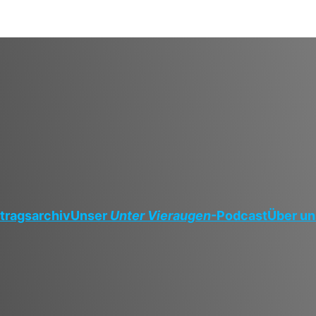
tragsarchiv
Unser
Unter Vieraugen
-Podcast
Über un