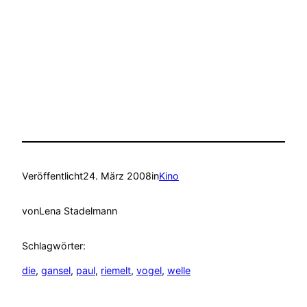
Veröffentlicht
24. März 2008
in
Kino
von
Lena Stadelmann
Schlagwörter:
die
, 
gansel
, 
paul
, 
riemelt
, 
vogel
, 
welle