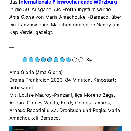
das
I
nternationale Filmwochenende Würzburg
in die 50. Ausgabe. Als Eröffnungsfilm wurde
Ama Gloria
von Maria Amachoukeli-Barsacq, über
ein französisches Mädchen und seine Nanny aus
Kap Verde, gezeigt.
—
Ama Gloria (àma Gloria)
Drama Frankreich 2023. 84 Minuten. Kinostart:
unbekannt.
Mit: Louise Mauroy-Panzani, Ilça Moreno Zega,
Abnara Gomes Varela, Fredy Gomes Tavares,
Arnaud Rebotini u.v.a. Drehbuch und Regie: Maria
Amachoukeli-Barsacq.