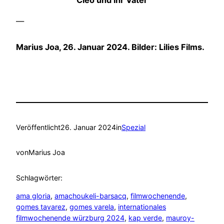
Cleó und ihr Vater
—
Marius Joa, 26. Januar 2024. Bilder: Lilies Films.
Veröffentlicht
26. Januar 2024
in
Spezial
von
Marius Joa
Schlagwörter:
ama gloria
, 
amachoukeli-barsacq
, 
filmwochenende
, 
gomes tavarez
, 
gomes varela
, 
internationales
filmwochenende würzburg 2024
, 
kap verde
, 
mauroy-