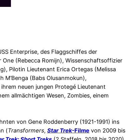
USS Enterprise, des Flaggschiffes der
 One (Rebecca Romijn), Wissenschaftsoffizier
), Pilotin Lieutenant Erica Ortegas (Melissa
eph M’Benga (Babs Olusanmokun),
 ihrem neuen jungen Protegé Lieutenant
inem allmächtigen Wesen, Zombies, einem
zehnten von Gene Roddenberry (1921-1991) ins
n (
Transformers
,
Star Trek
-Filme
von 2009 bis
ar Trek: Short Treks
(2 Staffeln, 2018 bis 2020)