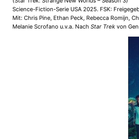
(Star Trek: Strange New Worlds – Season 3)
Science-Fiction-Serie USA 2025. FSK: Freigegeb
Mit: Chris Pine, Ethan Peck, Rebecca Romijn, C
Melanie Scrofano u.v.a. Nach
Star Trek
von Gene