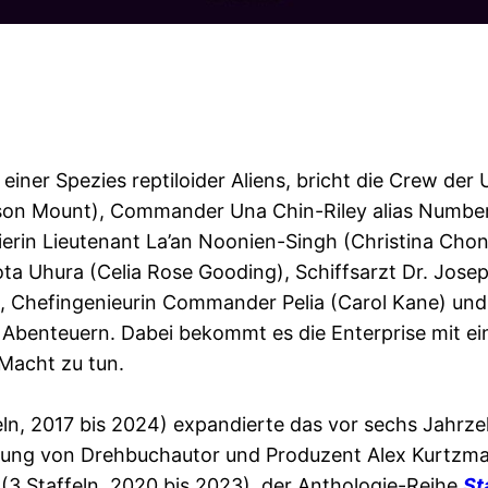
iner Spezies reptiloider Aliens, bricht die Crew der 
nson Mount), Commander Una Chin-Riley alias Number
ierin Lieutenant La’an Noonien-Singh (Christina Chong
ta Uhura (Celia Rose Gooding), Schiffsarzt Dr. Jos
, Chefingenieurin Commander Pelia (Carol Kane) und
Abenteuern. Dabei bekommt es die Enterprise mit e
 Macht zu tun.
eln, 2017 bis 2024) expandierte das vor sechs Jahr
rung von Drehbuchautor und Produzent Alex Kurtzma
(3 Staffeln, 2020 bis 2023), der Anthologie-Reihe
St