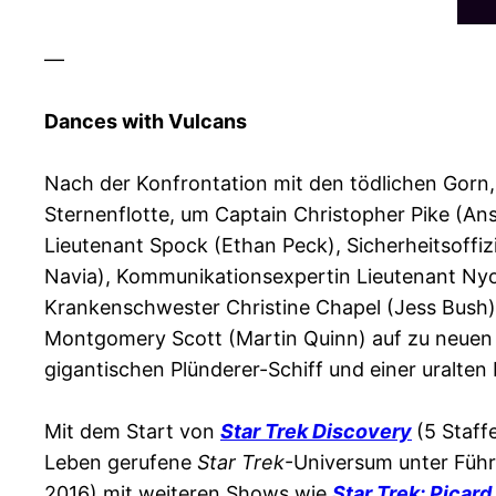
—
Dances with Vulcans
Nach der Konfrontation mit den tödlichen Gorn, e
Sternenflotte, um Captain Christopher Pike (A
Lieutenant Spock (Ethan Peck), Sicherheitsoffiz
Navia), Kommunikationsexpertin Lieutenant Nyo
Krankenschwester Christine Chapel (Jess Bush)
Montgomery Scott (Martin Quinn) auf zu neuen 
gigantischen Plünderer-Schiff und einer uralten
Mit dem Start von
Star Trek Discovery
(5 Staff
Leben gerufene
Star Trek
-Universum unter Füh
2016) mit weiteren Shows wie
Star Trek: Picard