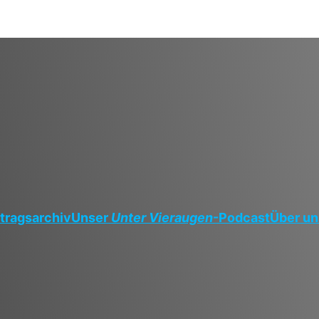
tragsarchiv
Unser
Unter Vieraugen
-Podcast
Über un