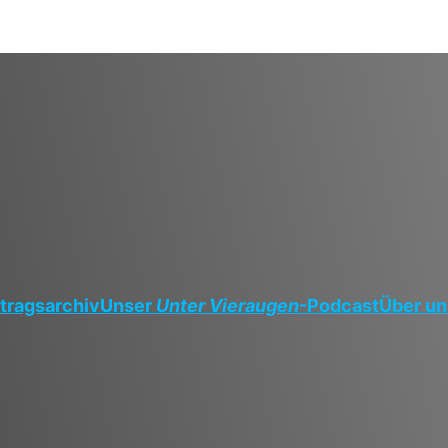
tragsarchiv
Unser
Unter Vieraugen
-Podcast
Über un