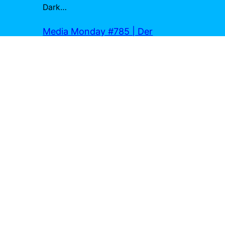
Dark…
Media Monday #785 | Der
Medienhobbit
zu
Prestige – Die
Meister der Magie
13. Juli 2026
[…] Christopher Nolan hat mich wirklich
begeistert mit Memento, Prestige und The
Dark Knight. 7. Zuletzt habe ich Reviews
zu…
Marius Joa
zu
Exit 8
4. Juli 2026
Richtig. Wirst du dich ins Kino trauen? 😉