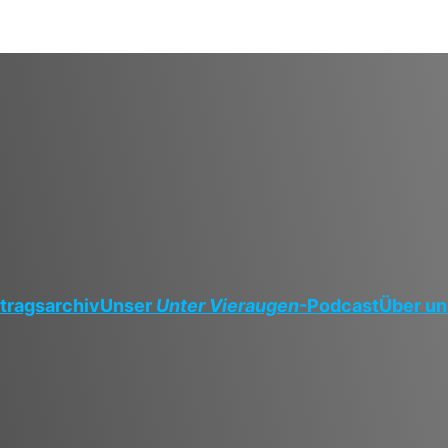
tragsarchiv
Unser
Unter Vieraugen
-Podcast
Über un