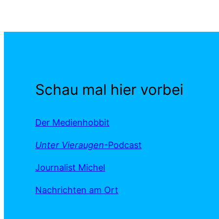
Schau mal hier vorbei
Der Medienhobbit
Unter Vieraugen
-Podcast
Journalist Michel
Nachrichten am Ort