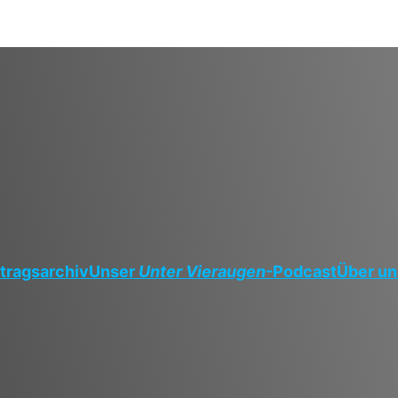
tragsarchiv
Unser
Unter Vieraugen
-Podcast
Über un