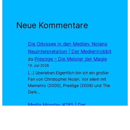
Neue Kommentare
Die Odyssee in den Medien: Nolans
Neuinterpretation | Der Medienhobbit
zu
Prestige – Die Meister der Magie
19. Juli 2026
[…] überleben.Eigentlich bin ich ein großer
Fan von Christopher Nolan. Vor allem mit
Memento (2000), Prestige (2006) und The
Dark…
Media Monday #785 | Der
Medienhobbit
zu
Prestige – Die
Meister der Magie
13. Juli 2026