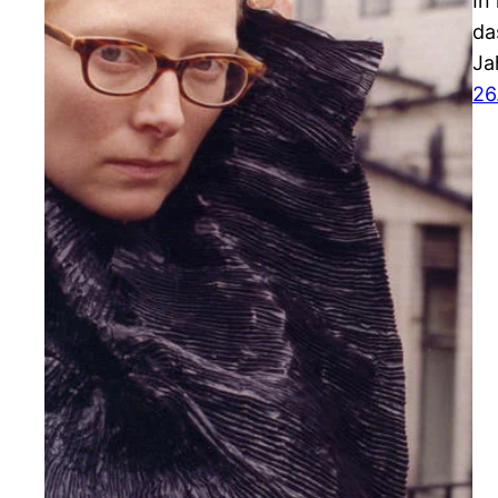
In
da
Ja
26