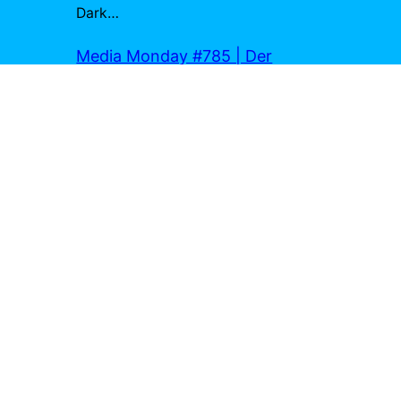
Dark…
Media Monday #785 | Der
Medienhobbit
zu
Prestige – Die
Meister der Magie
13. Juli 2026
[…] Christopher Nolan hat mich wirklich
begeistert mit Memento, Prestige und The
Dark Knight. 7. Zuletzt habe ich Reviews
zu…
Marius Joa
zu
Exit 8
4. Juli 2026
Richtig. Wirst du dich ins Kino trauen? 😉