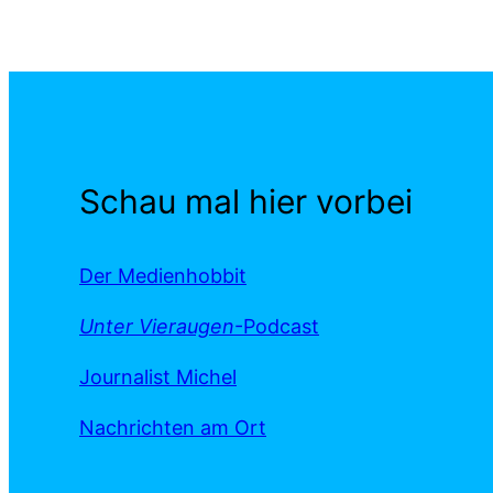
Schau mal hier vorbei
Der Medienhobbit
Unter Vieraugen
-Podcast
Journalist Michel
Nachrichten am Ort