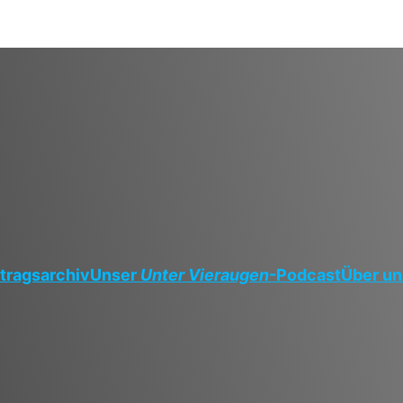
tragsarchiv
Unser
Unter Vieraugen
-Podcast
Über un