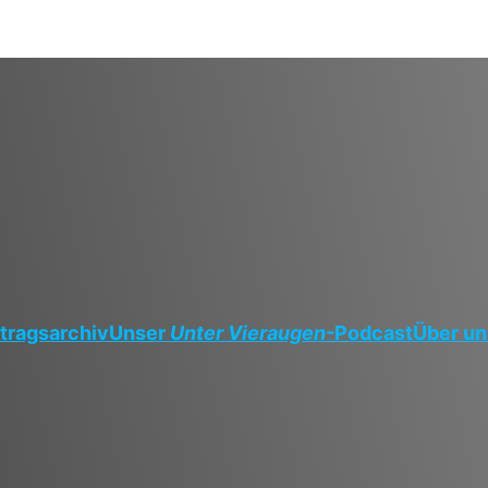
tragsarchiv
Unser
Unter Vieraugen
-Podcast
Über un