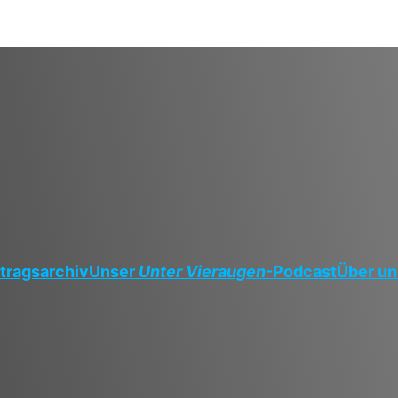
tragsarchiv
Unser
Unter Vieraugen
-Podcast
Über un