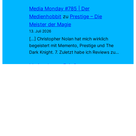
Media Monday #785 | Der
Medienhobbit
zu
Prestige – Die
Meister der Magie
13. Juli 2026
[…] Christopher Nolan hat mich wirklich
begeistert mit Memento, Prestige und The
Dark Knight. 7. Zuletzt habe ich Reviews zu…
Marius Joa
zu
Exit 8
4. Juli 2026
Richtig. Wirst du dich ins Kino trauen? 😉
Cookie-Einstellungen