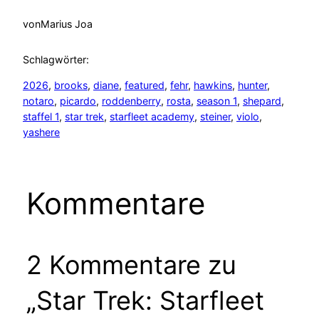
von
Marius Joa
Schlagwörter:
2026
, 
brooks
, 
diane
, 
featured
, 
fehr
, 
hawkins
, 
hunter
, 
notaro
, 
picardo
, 
roddenberry
, 
rosta
, 
season 1
, 
shepard
, 
staffel 1
, 
star trek
, 
starfleet academy
, 
steiner
, 
violo
, 
yashere
Kommentare
2 Kommentare zu
„Star Trek: Starfleet