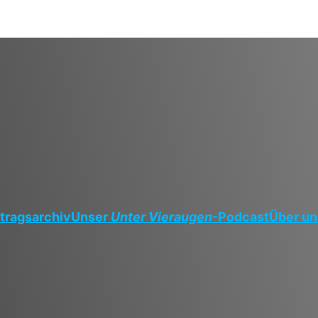
tragsarchiv
Unser
Unter Vieraugen
-Podcast
Über un