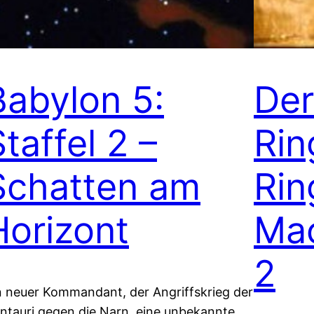
Babylon 5:
Der
taffel 2 –
Rin
Schatten am
Rin
Horizont
Mac
2
n neuer Kommandant, der Angriffskrieg der
ntauri gegen die Narn, eine unbekannte