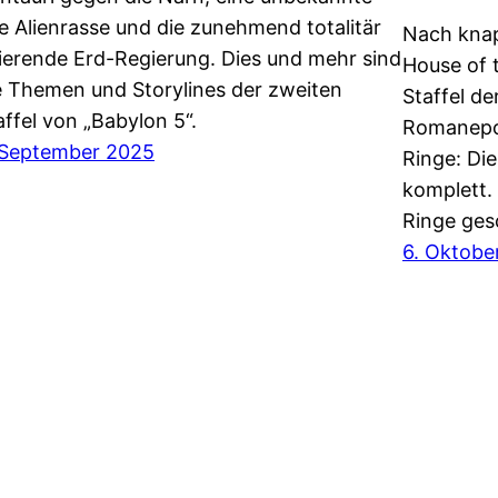
te Alienrasse und die zunehmend totalitär
Nach knap
ierende Erd-Regierung. Dies und mehr sind
House of 
e Themen und Storylines der zweiten
Staffel d
affel von „Babylon 5“.
Romanepos
 September 2025
Ringe: Di
komplett.
Ringe ge
6. Oktobe