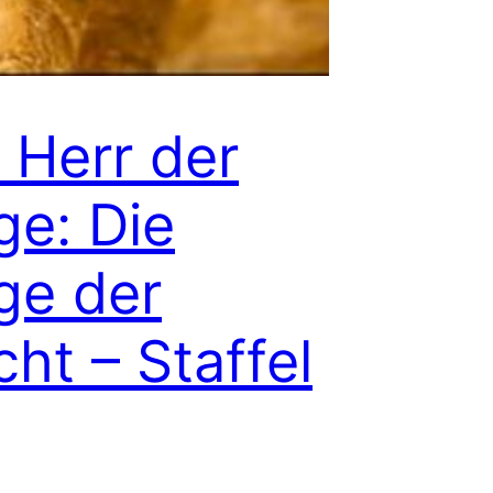
 Herr der
ge: Die
ge der
ht – Staffel