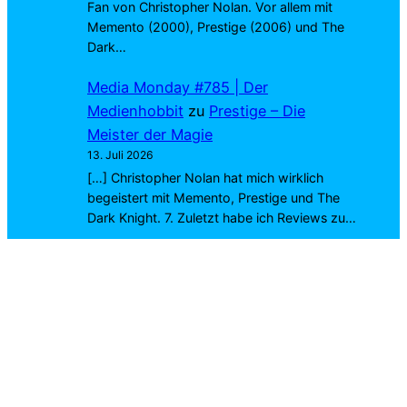
Fan von Christopher Nolan. Vor allem mit
Memento (2000), Prestige (2006) und The
Dark…
Media Monday #785 | Der
Medienhobbit
zu
Prestige – Die
Meister der Magie
13. Juli 2026
[…] Christopher Nolan hat mich wirklich
begeistert mit Memento, Prestige und The
Dark Knight. 7. Zuletzt habe ich Reviews zu…
Marius Joa
zu
Exit 8
4. Juli 2026
Richtig. Wirst du dich ins Kino trauen? 😉