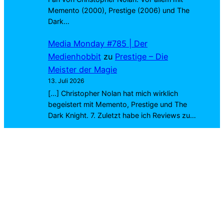
Memento (2000), Prestige (2006) und The
Dark…
Media Monday #785 | Der
Medienhobbit
zu
Prestige – Die
Meister der Magie
13. Juli 2026
[…] Christopher Nolan hat mich wirklich
begeistert mit Memento, Prestige und The
Dark Knight. 7. Zuletzt habe ich Reviews zu…
Marius Joa
zu
Exit 8
4. Juli 2026
Richtig. Wirst du dich ins Kino trauen? 😉