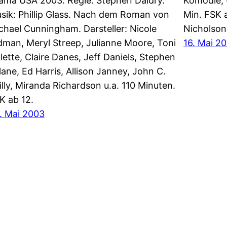
ama USA 2003. Regie: Stephen Daldry.
Komödie, 
sik: Phillip Glass. Nach dem Roman von
Min. FSK 
chael Cunningham. Darsteller: Nicole
Nicholson,
dman, Meryl Streep, Julianne Moore, Toni
16. Mai 2
lette, Claire Danes, Jeff Daniels, Stephen
llane, Ed Harris, Allison Janney, John C.
illy, Miranda Richardson u.a. 110 Minuten.
K ab 12.
. Mai 2003