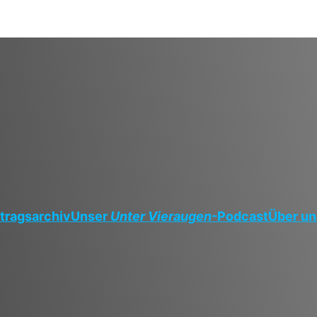
tragsarchiv
Unser
Unter Vieraugen
-Podcast
Über un