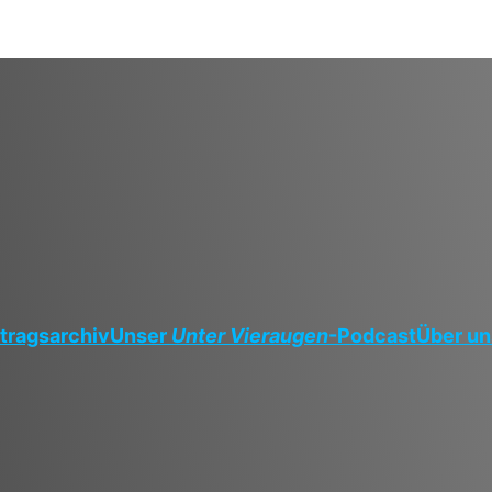
tragsarchiv
Unser
Unter Vieraugen
-Podcast
Über un