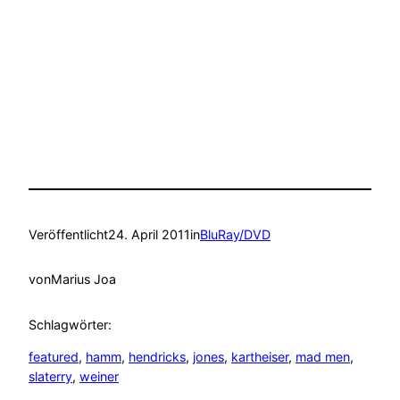
Veröffentlicht
24. April 2011
in
BluRay/DVD
von
Marius Joa
Schlagwörter:
featured
, 
hamm
, 
hendricks
, 
jones
, 
kartheiser
, 
mad men
, 
slaterry
, 
weiner