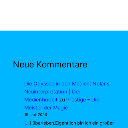
Neue Kommentare
Die Odyssee in den Medien: Nolans
Neuinterpretation | Der
Medienhobbit
zu
Prestige – Die
Meister der Magie
19. Juli 2026
[…] überleben.Eigentlich bin ich ein großer