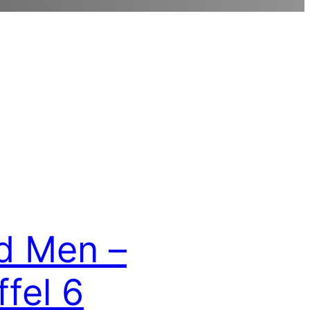
d Men –
ffel 6