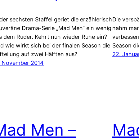
 der sechsten Staffel geriet die erzählerisch
Die versp
uveräne Drama-Serie „Mad Men“ ein wenig
nahm man 
s dem Ruder. Kehrt nun wieder Ruhe ein?
verbesser
d wie wirkt sich bei der finalen Season die
Season di
fteilung auf zwei Hälften aus?
22. Janua
. November 2014
Mad Men –
Ma