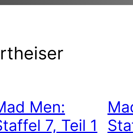
rtheiser
Mad Men:
Ma
taffel 7, Teil 1
Sta