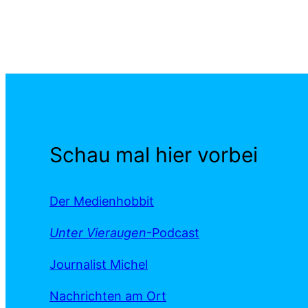
Schau mal hier vorbei
Der Medienhobbit
Unter Vieraugen
-Podcast
Journalist Michel
Nachrichten am Ort