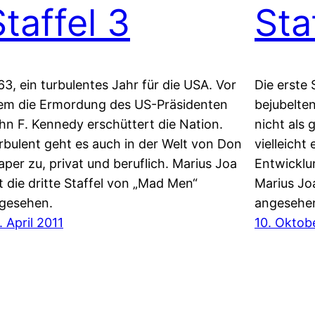
Staffel 3
Sta
63, ein turbulentes Jahr für die USA. Vor
Die erste 
lem die Ermordung des US-Präsidenten
bejubelte
hn F. Kennedy erschüttert die Nation.
nicht als
rbulent geht es auch in der Welt von Don
vielleicht
aper zu, privat und beruflich. Marius Joa
Entwicklun
t die dritte Staffel von „Mad Men“
Marius Joa
gesehen.
angesehe
. April 2011
10. Oktob