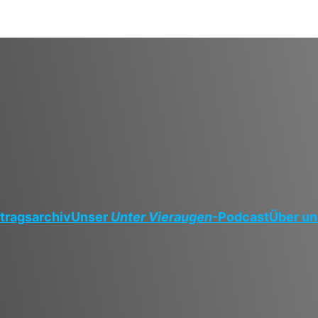
tragsarchiv
Unser
Unter Vieraugen
-Podcast
Über un