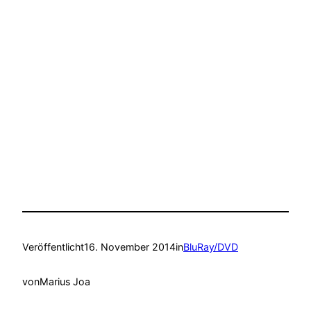
Veröffentlicht
16. November 2014
in
BluRay/DVD
von
Marius Joa