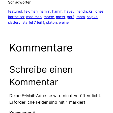
Schlagwörter:
featured
, 
feldman
, 
hamlin
, 
hamm
, 
havey
, 
hendricks
, 
jones
, 
kartheiser
, 
mad men
, 
morse
, 
moss
, 
paré
, 
rahm
, 
shipka
, 
slattery
, 
staffel 7 teil 1
, 
staton
, 
weiner
Kommentare
Schreibe einen
Kommentar
Deine E-Mail-Adresse wird nicht veröffentlicht.
Erforderliche Felder sind mit
*
markiert
Kommentar
*