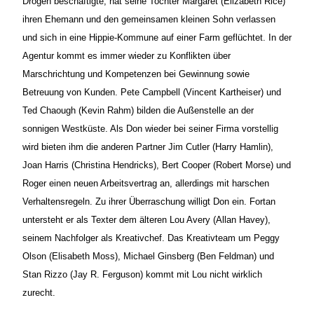
Drogen beschäftigte, hat seine Tochter Margaret (Elizabeth Rice)
ihren Ehemann und den gemeinsamen kleinen Sohn verlassen
und sich in eine Hippie-Kommune auf einer Farm geflüchtet. In der
Agentur kommt es immer wieder zu Konflikten über
Marschrichtung und Kompetenzen bei Gewinnung sowie
Betreuung von Kunden. Pete Campbell (Vincent Kartheiser) und
Ted Chaough (Kevin Rahm) bilden die Außenstelle an der
sonnigen Westküste. Als Don wieder bei seiner Firma vorstellig
wird bieten ihm die anderen Partner Jim Cutler (Harry Hamlin),
Joan Harris (Christina Hendricks), Bert Cooper (Robert Morse) und
Roger einen neuen Arbeitsvertrag an, allerdings mit harschen
Verhaltensregeln. Zu ihrer Überraschung willigt Don ein. Fortan
untersteht er als Texter dem älteren Lou Avery (Allan Havey),
seinem Nachfolger als Kreativchef. Das Kreativteam um Peggy
Olson (Elisabeth Moss), Michael Ginsberg (Ben Feldman) und
Stan Rizzo (Jay R. Ferguson) kommt mit Lou nicht wirklich
zurecht.