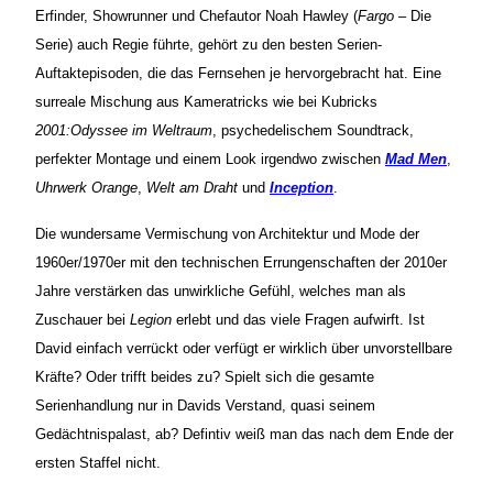
Erfinder, Showrunner und Chefautor Noah Hawley (
Fargo
– Die
Serie) auch Regie führte, gehört zu den besten Serien-
Auftaktepisoden, die das Fernsehen je hervorgebracht hat. Eine
surreale Mischung aus Kameratricks wie bei Kubricks
2001:Odyssee im Weltraum
, psychedelischem Soundtrack,
perfekter Montage und einem Look irgendwo zwischen
Mad Men
,
Uhrwerk Orange
,
Welt am Draht
und
Inception
.
Die wundersame Vermischung von Architektur und Mode der
1960er/1970er mit den technischen Errungenschaften der 2010er
Jahre verstärken das unwirkliche Gefühl, welches man als
Zuschauer bei
Legion
erlebt und das viele Fragen aufwirft. Ist
David einfach verrückt oder verfügt er wirklich über unvorstellbare
Kräfte? Oder trifft beides zu? Spielt sich die gesamte
Serienhandlung nur in Davids Verstand, quasi seinem
Gedächtnispalast, ab? Defintiv weiß man das nach dem Ende der
ersten Staffel nicht.