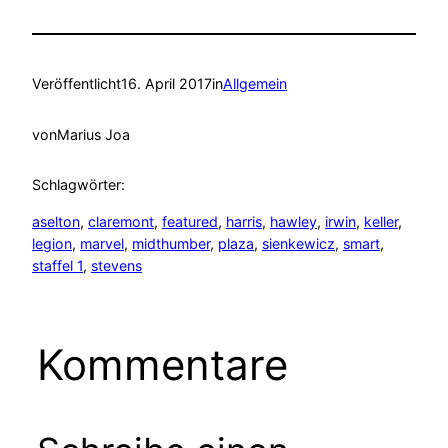
Veröffentlicht
16. April 2017
in
Allgemein
von
Marius Joa
Schlagwörter:
aselton
, 
claremont
, 
featured
, 
harris
, 
hawley
, 
irwin
, 
keller
, 
legion
, 
marvel
, 
midthumber
, 
plaza
, 
sienkewicz
, 
smart
, 
staffel 1
, 
stevens
Kommentare