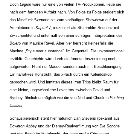
Doch
Legion
wäre nur eine von vielen TV-Produktionen, ließe sie
nach dem famosen Auftakt nach. Von Folge zu Folge steigert sich
das Mindfuck-Szenario bis zum vorläufigen Showdown auf der
Astralebene in
Kapitel 7
, inszeniert als Stummfilm-Sequenz mit
Zwischentitel und untermalt von einer schrägen Interpretation des
Bolero
von Maurice Ravel. Aber hier herrscht keinesfalls die
Maxime „Style over substance“. Im Gegenteil. Die unkonventionell
erzählte Geschichte wird durch die famose Inszenierung noch
aufgewertet. Nicht nur Masse, sondern auch mit Beschleunigung.
Ein narratives Konstrukt, das x-fach durch ein Kaleidoskop
gebrochen wird. Und inmitten dieses irren Trips bleibt Raum für
eine kleine, ungewöhnliche Lovestory zwischen David und
Sydney, ähnlich unmöglich wie die von Ned und Chuck in
Pushing
Daisies
.
Schauspielerisch steht hier natürlich Dan Stevens (bekannt aus
Downton Abbey
und der Disney-Realverfilmung von
Die Schöne
und das Biest
) im Mittelpunkt, der ohne große Grimassen