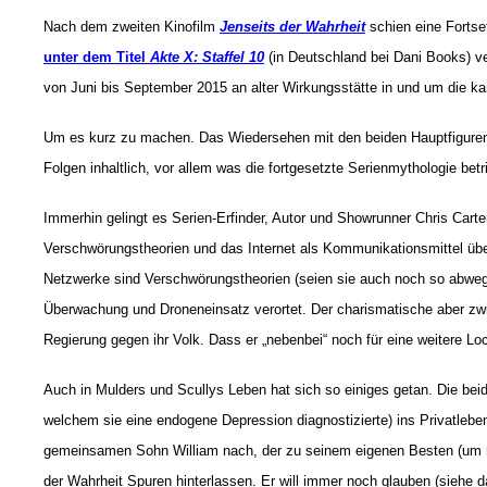
Nach dem zweiten Kinofilm
Jenseits der Wahrheit
schien eine Fortse
unter dem Titel
Akte X: Staffel 10
(in Deutschland bei Dani Books) ve
von Juni bis September 2015 an alter Wirkungsstätte in und um die k
Um es kurz zu machen. Das Wiedersehen mit den beiden Hauptfiguren 
Folgen inhaltlich, vor allem was die fortgesetzte Serienmythologie betr
Immerhin gelingt es Serien-Erfinder, Autor und Showrunner Chris Carter
Verschwörungstheorien und das Internet als Kommunikationsmittel üb
Netzwerke sind Verschwörungstheorien (seien sie auch noch so abwegi
Überwachung und Droneneinsatz verortet. Der charismatische aber zw
Regierung gegen ihr Volk. Dass er „nebenbei“ noch für eine weitere Lo
Auch in Mulders und Scullys Leben hat sich so einiges getan. Die beid
welchem sie eine endogene Depression diagnostizierte) ins Privatleb
gemeinsamen Sohn William nach, der zu seinem eigenen Besten (um nic
der Wahrheit Spuren hinterlassen. Er will immer noch glauben (siehe 