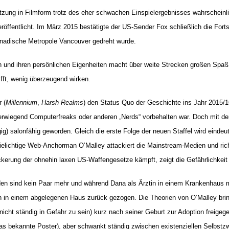
tzung in Filmform trotz des eher schwachen Einspielergebnisses wahrscheinl
röffentlicht. Im März 2015 bestätigte der US-Sender Fox schließlich die Fort
anadische Metropole Vancouver gedreht wurde.
und ihren persönlichen Eigenheiten macht über weite Strecken großen Spaß.
ifft, wenig überzeugend wirken.
 (
Millennium
,
Harsh Realms
) den Status Quo der Geschichte ins Jahr 2015/1
erwiegend Computerfreaks oder anderen „Nerds“ vorbehalten war. Doch mit 
g) salonfähig geworden. Gleich die erste Folge der neuen Staffel wird einde
ielichtige Web-Anchorman O’Malley attackiert die Mainstream-Medien und ri
ckerung der ohnehin laxen US-Waffengesetze kämpft, zeigt die Gefährlichkeit s
en sind kein Paar mehr und während Dana als Ärztin in einem Krankenhaus mit c
en in einem abgelegenen Haus zurück gezogen. Die Theorien von O’Malley bri
ht ständig in Gefahr zu sein) kurz nach seiner Geburt zur Adoption freigege
das bekannte Poster), aber schwankt ständig zwischen existenziellen Selbstzw