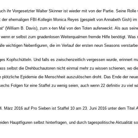
ch ihr Vorgesetzter Walter Skinner ist wieder mit von der Partie. Seine Rolle w
t der ehemaligen FBI-Kollegin Monica Reyes (gespielt von Annabeth Gish) im F
at“ (William B. Davis), zum x-ten Mal von den Toten auferweckt. Als aus sei
h wenn er selbst zum gnadenlosen Weiterqualmen fremde Hilfe benötigt. Was 
e wichtigen Nebenfiguren, die im Verlauf der ersten neun Seasons verstarben
iges Kopfschütteln. Und falls es zwischenzeitlich vergessen wurde, erinnert 
ass selbst die Drehbuchautoren nicht einmal mehr zu wissen schienen, wo die 
ine plötzliche Epidemie die Menschheit auszulöschen droht. Das Ende der neue
chs Folgen für eine Staffel zu wenig seien, auch wenn 22 definitiv zu viel wä
. März 2016 auf Pro Sieben ist Staffel 10 am 23. Juni 2016 unter dem Titel
A
iden Hauptfiguren selbst hinterfragen, und durch tagespolitische Aktualität 