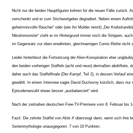
Nicht nur die beiden Hauptfiguren kehren für die neuen Fälle zurück. Au
verschenkt und er zum Stichwortgeber degradiert. Neben einem Auftrit
geheimnisvolle Raucher“ oder (wie ihn Mulder nennt) „Der Krebskandid
Nikotinmonster“ zieht er im Hintergrund immer noch die Strippen, auc
im Gegensatz zur oben erwähnten, gleichnamigen Comic-Reihe nicht all
Leider hinterlässt die Fortsetzung der Alien-Konspiration eher ungläub
den beiden vorherigen Staffeln (acht und neun) dermaßen abdriftete, d
daher auch das Staffelfinale (Der
Kampf,
Teil 2), in dessen Verlauf e
gewählt. In einem Interview sagte David Duchovny kürzlich, dass nur se
Episodenanzahl etwas besser „ausbalanciert“ wird.
Nach der zeitnahen deutschen Free-TV-Premiere vom 8. Februar bis 14
Fazit: Die zehnte Staffel von
Akte X
überzeugt dann, wenn sich ihre be
Serienmythologie unausgegoren. 7 von 10 Punkten.