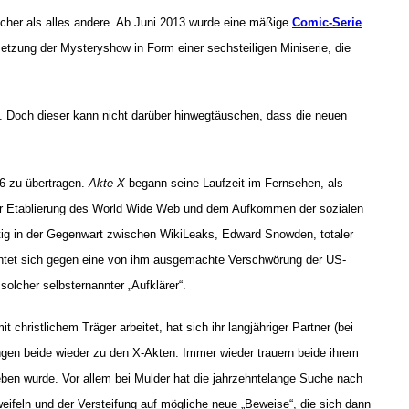
icher als alles andere. Ab Juni 2013 wurde eine mäßige
Comic-Serie
setzung der Mysteryshow in Form einer sechsteiligen Miniserie, die
 Doch dieser kann nicht darüber hinwegtäuschen, dass die neuen
6 zu übertragen.
Akte X
begann seine Laufzeit im Fernsehen, als
der Etablierung des World Wide Web und dem Aufkommen der sozialen
utig in der Gegenwart zwischen WikiLeaks, Edward Snowden, totaler
chtet sich gegen eine von ihm ausgemachte Verschwörung der US-
olcher selbsternannter „Aufklärer“.
hristlichem Träger arbeitet, hat sich ihr langjähriger Partner (bei
ngen beide wieder zu den X-Akten. Immer wieder trauern beide ihrem
ben wurde. Vor allem bei Mulder hat die jahrzehntelange Suche nach
eifeln und der Versteifung auf mögliche neue „Beweise“, die sich dann