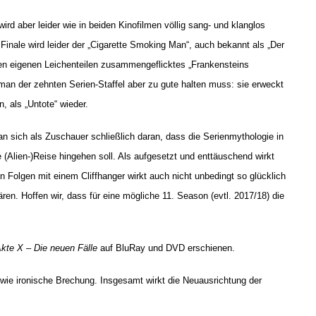
ird aber leider wie in beiden Kinofilmen völlig sang- und klanglos
inale wird leider der „Cigarette Smoking Man“, auch bekannt als „Der
nen eigenen Leichenteilen zusammengeflicktes „Frankensteins
man der zehnten Serien-Staffel aber zu gute halten muss: sie erweckt
, als „Untote“ wieder.
man sich als Zuschauer schließlich daran, dass die Serienmythologie in
(Alien-)Reise hingehen soll. Als aufgesetzt und enttäuschend wirkt
n Folgen mit einem Cliffhanger wirkt auch nicht unbedingt so glücklich
ren. Hoffen wir, dass für eine mögliche 11. Season (evtl. 2017/18) die
kte X – Die neuen Fälle
auf BluRay und DVD erschienen.
sowie ironische Brechung. Insgesamt wirkt die Neuausrichtung der