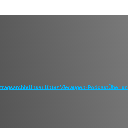
tragsarchiv
Unser
Unter Vieraugen
-Podcast
Über un