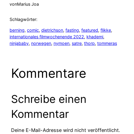
von
Marius Joa
Schlagwörter:
berning
, 
comic
, 
dietrichson
, 
fasting
, 
featured
, 
flikke
, 
internationales filmwochenende 2022
, 
khademi
, 
ninjababy
, 
norwegen
, 
nymoen
, 
satre
, 
thorp
, 
tommeras
Kommentare
Schreibe einen
Kommentar
Deine E-Mail-Adresse wird nicht veröffentlicht.