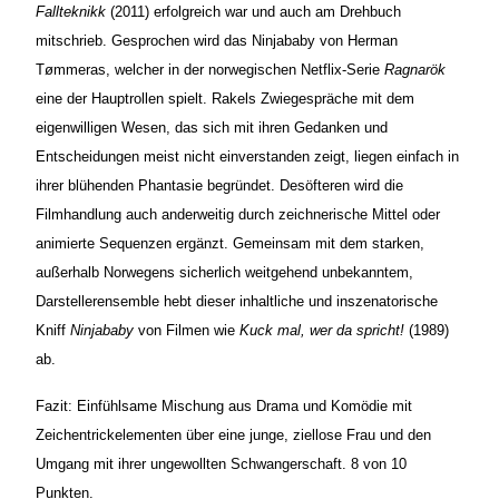
Fallteknikk
(2011) erfolgreich war und auch am Drehbuch
mitschrieb. Gesprochen wird das Ninjababy von Herman
T
ø
mmeras, welcher in der norwegischen Netflix-Serie
Ragnarök
eine der Hauptrollen spielt. Rakels Zwiegespräche mit dem
eigenwilligen Wesen, das sich mit ihren Gedanken und
Entscheidungen meist nicht einverstanden zeigt, liegen einfach in
ihrer blühenden Phantasie begründet. Desöfteren wird die
Filmhandlung auch anderweitig durch zeichnerische Mittel oder
animierte Sequenzen ergänzt. Gemeinsam mit dem starken,
außerhalb Norwegens sicherlich weitgehend unbekanntem,
Darstellerensemble hebt dieser inhaltliche und inszenatorische
Kniff
Ninjababy
von Filmen wie
Kuck mal, wer da spricht!
(1989)
ab.
Fazit: Einfühlsame Mischung aus Drama und Komödie mit
Zeichentrickelementen über eine junge, ziellose Frau und den
Umgang mit ihrer ungewollten Schwangerschaft. 8 von 10
Punkten.