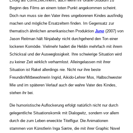
Erfolg als Comiczeichnerin, auch wenn ihr Grafik-Studium zu
Beginn des Films an einem toten Punkt angekommen scheint.
Doch nun muss sie den Vater ihres ungeborenen Kindes ausfindig
machen und mögliche Ersatzeltern finden. Im Gegensatz zur
thematisch ähnlichen amerikanischen Produktion
Juno
(2007) von
Jason Reitman hält
Ninjababy
nicht durchgehend den Ton einer
lockeren Komödie. Vielmehr hadert die Heldin mehrfach mit ihrem
Schicksal und der Ausweglosigkeit. Ihre schwierige Situation wird
zu keiner Zeit wirklich verharmlost. Alleingelassen mit ihrer
Situation ist Rakel allerdings nie. Nicht nur ihre beste
Freundin/Mitbewohnerin Ingrid, Aikido-Lehrer Mos, Halbschwester
Mie und im späteren Verlauf auch der wahre Vater des Kindes,
stehen ihr bei.
Die humoristische Auflockerung erfolgt natürlich nicht nur durch
gelegentliche Situationskomik mit Dialogwitz, sondern vor allem
durch die zum Leben erweckte Titelfigur. Die Animationen
stammen von Künstlerin Inga S
æ
tre, die mit ihrer Graphic Novel