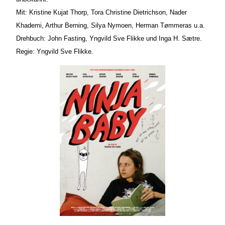
Mit: Kristine Kujat Thorp, Tora Christine Dietrichson, Nader
Khademi, Arthur Berning, Silya Nymoen, Herman T
ø
mmeras u.a.
Drehbuch: John Fasting, Yngvild Sve Flikke und Inga H. S
æ
tre.
Regie: Yngvild Sve Flikke.