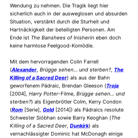
Wendung zu nehmen. Die Tragik liegt hier
sicherlich auch in der ausweglosen und absurden
Situation, verstärkt durch die Sturheit und
Hartnäckigkeit der beteiligten Personen. Am
Ende ist
The Banshees of Inisherin
eben doch
keine harmlose Feelgood-Komödie.
Mit dem hervorragenden Colin Farrell
(
Alexander
,
Brügge sehen… und sterben?
,
The
Killing of a Sacred Deer
) als aus der Bahn
geworfenem Pádraic, Brendan Gleeson (
Troja
[2004],
Harry Potter
-Filme,
Brügge sehen… und
sterben?
) als Eigenbrötler Colm, Kerry Condon
(
Rom
[Serie],
Gold
[2014]) als Pádraics resolute
Schwester Sióbhan sowie Barry Keoghan (
The
Killing of a Sacred Deer
,
Dunkirk
) als
vernachlässigter Dominic hat McDonagh einige