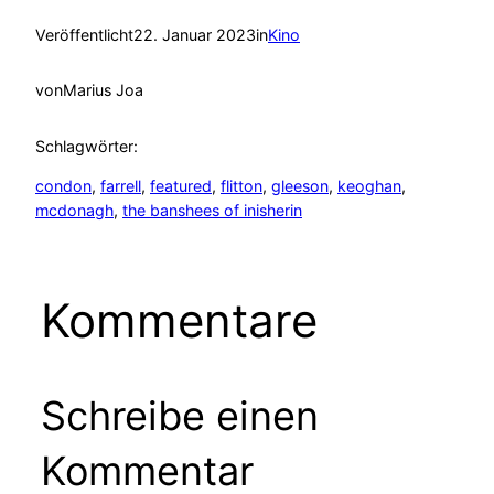
Veröffentlicht
22. Januar 2023
in
Kino
von
Marius Joa
Schlagwörter:
condon
, 
farrell
, 
featured
, 
flitton
, 
gleeson
, 
keoghan
, 
mcdonagh
, 
the banshees of inisherin
Kommentare
Schreibe einen
Kommentar