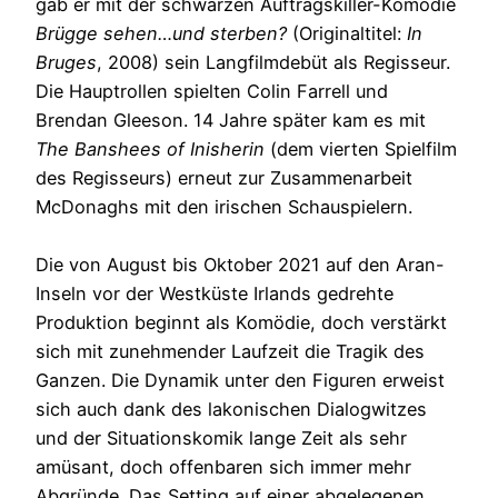
gab er mit der schwarzen Auftragskiller-Komödie
Brügge sehen…und sterben?
(Originaltitel:
In
Bruges
, 2008) sein Langfilmdebüt als Regisseur.
Die Hauptrollen spielten Colin Farrell und
Brendan Gleeson. 14 Jahre später kam es mit
The Banshees of Inisherin
(dem vierten Spielfilm
des Regisseurs) erneut zur Zusammenarbeit
McDonaghs mit den irischen Schauspielern.
Die von August bis Oktober 2021 auf den Aran-
Inseln vor der Westküste Irlands gedrehte
Produktion beginnt als Komödie, doch verstärkt
sich mit zunehmender Laufzeit die Tragik des
Ganzen. Die Dynamik unter den Figuren erweist
sich auch dank des lakonischen Dialogwitzes
und der Situationskomik lange Zeit als sehr
amüsant, doch offenbaren sich immer mehr
Abgründe. Das Setting auf einer abgelegenen