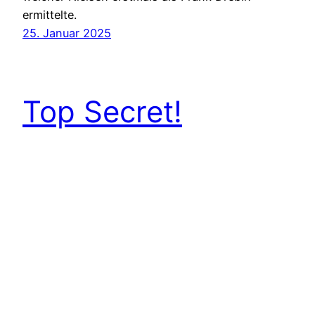
ermittelte.
25. Januar 2025
Top Secret!
Mitten im Kalten Krieg schlägt sich ein von Val
Kilmer gespielter Elvis-Verschnitt durch das
gefährliche Ostdeutschland, in „Top Secret!“ vom
ZAZ-Trio.
15. Juli 2022