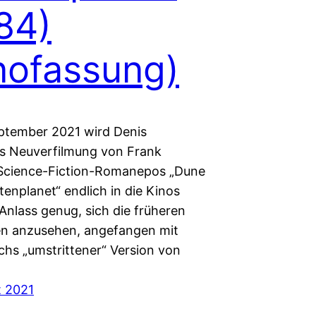
84)
nofassung)
ptember 2021 wird Denis
es Neuverfilmung von Frank
Science-Fiction-Romanepos „Dune
enplanet“ endlich in die Kinos
nlass genug, sich die früheren
n anzusehen, angefangen mit
chs „umstrittener“ Version von
t 2021