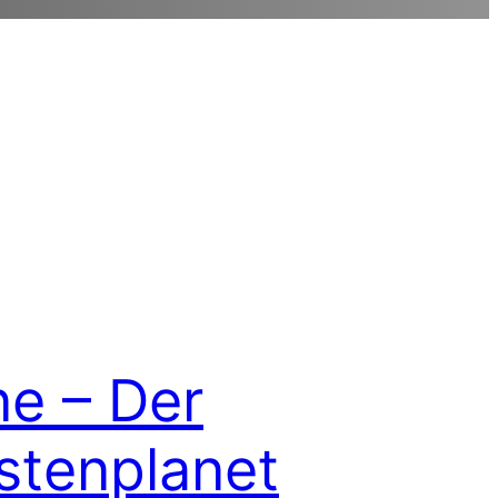
e – Der
tenplanet