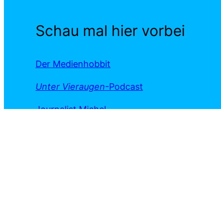
Schau mal hier vorbei
Der Medienhobbit
Unter Vieraugen
-Podcast
Journalist Michel
Nachrichten am Ort