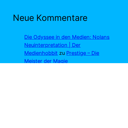
Neue Kommentare
Die Odyssee in den Medien: Nolans
Neuinterpretation | Der
Medienhobbit
zu
Prestige – Die
Meister der Magie
19. Juli 2026
[…] überleben.Eigentlich bin ich ein großer
Fan von Christopher Nolan. Vor allem mit
Memento (2000), Prestige (2006) und The
Dark…
Media Monday #785 | Der
Medienhobbit
zu
Prestige – Die
Meister der Magie