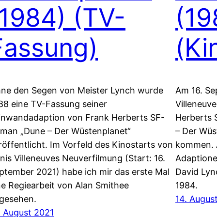
(1984) (TV-
(19
Fassung)
(Ki
ne den Segen von Meister Lynch wurde
Am 16. Se
88 eine TV-Fassung seiner
Villeneuv
inwandadaption von Frank Herberts SF-
Herberts 
man „Dune – Der Wüstenplanet“
– Der Wüst
röffentlicht. Im Vorfeld des Kinostarts von
kommen. A
nis Villeneuves Neuverfilmung (Start: 16.
Adaptione
ptember 2021) habe ich mir das erste Mal
David Lyn
ne Regiearbeit von Alan Smithee
1984.
gesehen.
14. Augus
. August 2021