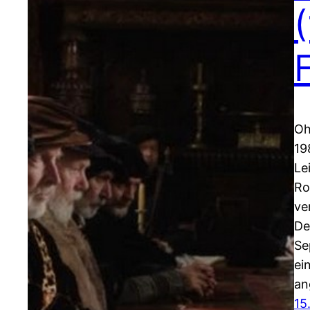
Oh
19
Le
Ro
ve
De
Se
ei
an
15