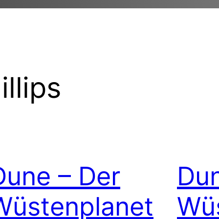
illips
Dune – Der
Dun
Wüstenplanet
Wüs