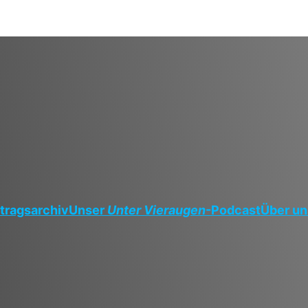
tragsarchiv
Unser
Unter Vieraugen
-Podcast
Über un