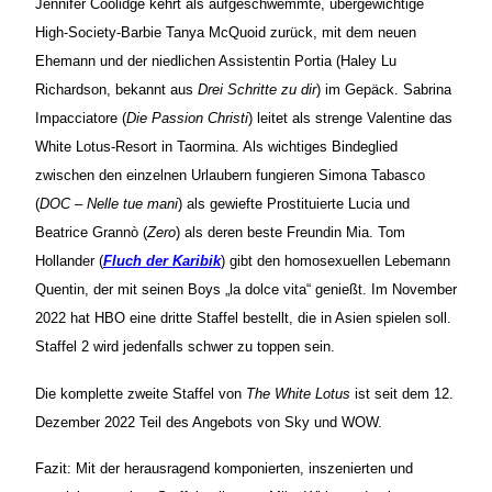
Jennifer Coolidge kehrt als aufgeschwemmte, übergewichtige
High-Society-Barbie Tanya McQuoid zurück, mit dem neuen
Ehemann und der niedlichen Assistentin Portia (Haley Lu
Richardson, bekannt aus
Drei Schritte zu dir
) im Gepäck. Sabrina
Impacciatore (
Die Passion Christi
) leitet als strenge Valentine das
White Lotus-Resort in Taormina. Als wichtiges Bindeglied
zwischen den einzelnen Urlaubern fungieren Simona Tabasco
(
DOC – Nelle tue mani
) als gewiefte Prostituierte Lucia und
Beatrice Grannò (
Zero
) als deren beste Freundin Mia. Tom
Hollander (
Fluch der Karibik
) gibt den homosexuellen Lebemann
Quentin, der mit seinen Boys „la dolce vita“ genießt. Im November
2022 hat HBO eine dritte Staffel bestellt, die in Asien spielen soll.
Staffel 2 wird jedenfalls schwer zu toppen sein.
Die komplette zweite Staffel von
The White Lotus
ist seit dem 12.
Dezember 2022 Teil des Angebots von Sky und WOW.
Fazit: Mit der herausragend komponierten, inszenierten und