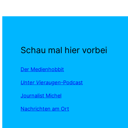
Schau mal hier vorbei
Der Medienhobbit
Unter Vieraugen
-Podcast
Journalist Michel
Nachrichten am Ort