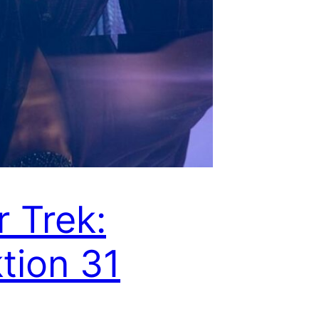
r Trek:
tion 31