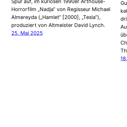
Spur auf, im kuriosen 1990er Arthouse-
Gu
Horrorfilm „Nadja“ von Regisseur Michael
ke
Almereyda („Hamlet“ [2000], „Tesla“),
dr
produziert von Altmeister David Lynch.
Au
25. Mai 2025
üb
Ch
Th
18