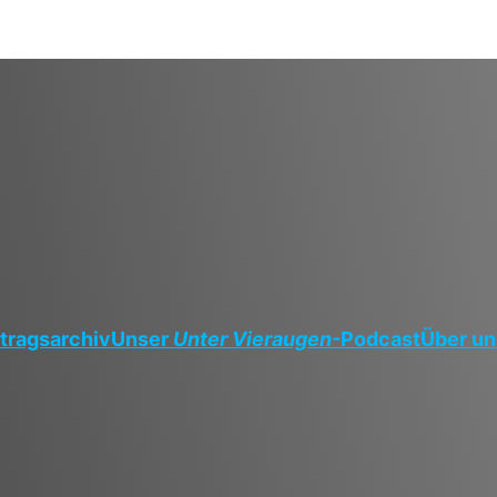
tragsarchiv
Unser
Unter Vieraugen
-Podcast
Über un