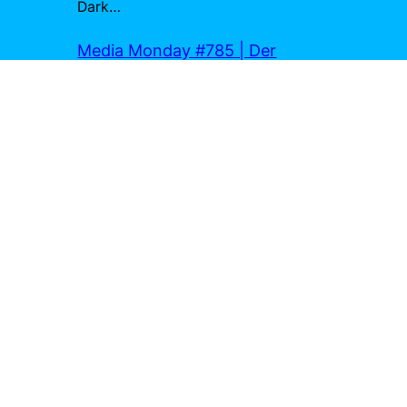
Dark…
Media Monday #785 | Der
Medienhobbit
zu
Prestige – Die
Meister der Magie
13. Juli 2026
[…] Christopher Nolan hat mich wirklich
begeistert mit Memento, Prestige und The
Dark Knight. 7. Zuletzt habe ich Reviews
zu…
Marius Joa
zu
Exit 8
4. Juli 2026
Richtig. Wirst du dich ins Kino trauen? 😉