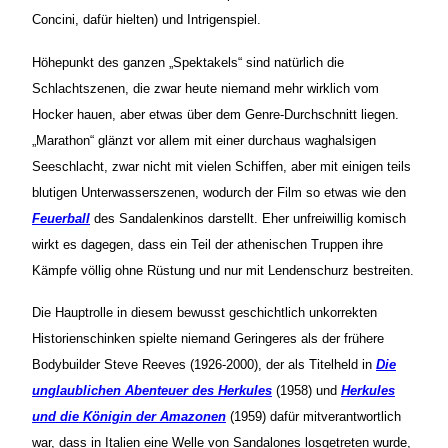
Concini, dafür hielten) und Intrigenspiel.
Höhepunkt des ganzen „Spektakels“ sind natürlich die
Schlachtszenen, die zwar heute niemand mehr wirklich vom
Hocker hauen, aber etwas über dem Genre-Durchschnitt liegen.
„Marathon“ glänzt vor allem mit einer durchaus waghalsigen
Seeschlacht, zwar nicht mit vielen Schiffen, aber mit einigen teils
blutigen Unterwasserszenen, wodurch der Film so etwas wie den
Feuerball
des Sandalenkinos darstellt. Eher unfreiwillig komisch
wirkt es dagegen, dass ein Teil der athenischen Truppen ihre
Kämpfe völlig ohne Rüstung und nur mit Lendenschurz bestreiten.
Die Hauptrolle in diesem bewusst geschichtlich unkorrekten
Historienschinken spielte niemand Geringeres als der frühere
Bodybuilder Steve Reeves (1926-2000), der als Titelheld in
Die
unglaublichen Abenteuer des Herkules
(1958) und
Herkules
und die Königin der Amazonen
(1959) dafür mitverantwortlich
war, dass in Italien eine Welle von Sandalones losgetreten wurde,