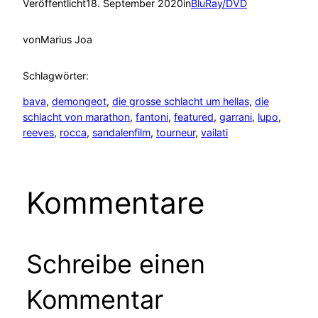
Veröffentlicht
18. September 2020
in
BluRay/DVD
von
Marius Joa
Schlagwörter:
bava
, 
demongeot
, 
die grosse schlacht um hellas
, 
die
schlacht von marathon
, 
fantoni
, 
featured
, 
garrani
, 
lupo
, 
reeves
, 
rocca
, 
sandalenfilm
, 
tourneur
, 
vailati
Kommentare
Schreibe einen
Kommentar