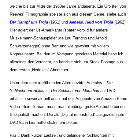
welche bis zur Mitte der 1960er Jahre andauerte. Ein Großteil von
Reeves‘ Filmographie speiste sich aus diesem Genre, siehe auch
Der Kampf um Troja
(1961) und
Aeneas, Held von Troja
(1962).
Hier agiert der Us-Amerikaner (später Vorbild für andere
Muskelmann-Schauspieler wie Lou Ferrigno und Arnold
Schwarzenegger) ohne Bart und wie gewohnt mit vollem
Körpereinsatz. Bei den im Vorspann gezeigten Material habe ich
allerdings den Verdacht, es handele sich um Stock-Footage aus
dem ersten „Herkules“-Abenteuer.
Unter dem sehr irreführenden Alternativtitel
Hercules – Die
Schlacht um Hellas
ist
Die Schlacht von Marathon
auf DVD
erhältlich sowie aktuell auch Teil des Angebots von Amazon Prime
Video. Beim Stream muss man allerdings große Abstriche bei der
Bildqualität machen. Die als „Digital remastered“ ausgezeichnete
DVD kann hier hoffentlich mehr bieten.
Fazit: Dank kurzer Laufzeit und gelungener Schlachten mit