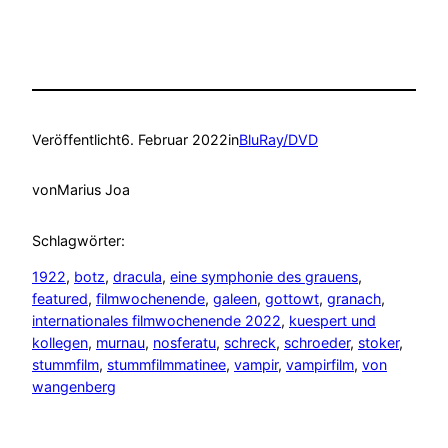
Veröffentlicht
6. Februar 2022
in
BluRay/DVD
von
Marius Joa
Schlagwörter:
1922
, 
botz
, 
dracula
, 
eine symphonie des grauens
, 
featured
, 
filmwochenende
, 
galeen
, 
gottowt
, 
granach
, 
internationales filmwochenende 2022
, 
kuespert und
kollegen
, 
murnau
, 
nosferatu
, 
schreck
, 
schroeder
, 
stoker
, 
stummfilm
, 
stummfilmmatinee
, 
vampir
, 
vampirfilm
, 
von
wangenberg