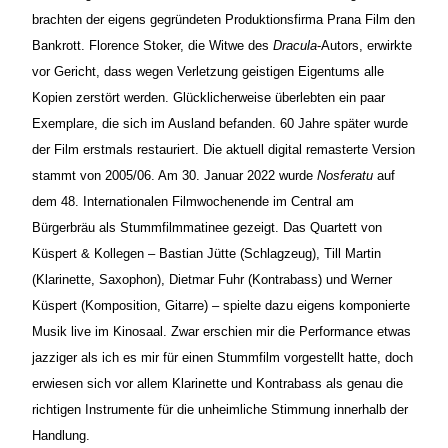
brachten der eigens gegründeten Produktionsfirma Prana Film den
Bankrott. Florence Stoker, die Witwe des
Dracula
-Autors, erwirkte
vor Gericht, dass wegen Verletzung geistigen Eigentums alle
Kopien zerstört werden. Glücklicherweise überlebten ein paar
Exemplare, die sich im Ausland befanden. 60 Jahre später wurde
der Film erstmals restauriert. Die aktuell digital remasterte Version
stammt von 2005/06. Am 30. Januar 2022 wurde
Nosferatu
auf
dem 48. Internationalen Filmwochenende im Central am
Bürgerbräu als Stummfilmmatinee gezeigt. Das Quartett von
Küspert & Kollegen – Bastian Jütte (Schlagzeug), Till Martin
(Klarinette, Saxophon), Dietmar Fuhr (Kontrabass) und Werner
Küspert (Komposition, Gitarre) – spielte dazu eigens komponierte
Musik live im Kinosaal. Zwar erschien mir die Performance etwas
jazziger als ich es mir für einen Stummfilm vorgestellt hatte, doch
erwiesen sich vor allem Klarinette und Kontrabass als genau die
richtigen Instrumente für die unheimliche Stimmung innerhalb der
Handlung.