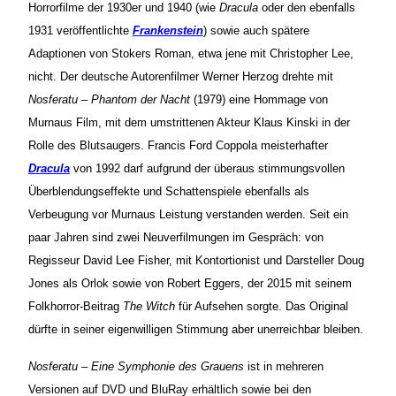
Horrorfilme der 1930er und 1940 (wie
Dracula
oder den ebenfalls
1931 veröffentlichte
Frankenstein
) sowie auch spätere
Adaptionen von Stokers Roman, etwa jene mit Christopher Lee,
nicht. Der deutsche Autorenfilmer Werner Herzog drehte mit
Nosferatu – Phantom der Nacht
(1979) eine Hommage von
Murnaus Film, mit dem umstrittenen Akteur Klaus Kinski in der
Rolle des Blutsaugers. Francis Ford Coppola meisterhafter
Dracula
von 1992 darf aufgrund der überaus stimmungsvollen
Überblendungseffekte und Schattenspiele ebenfalls als
Verbeugung vor Murnaus Leistung verstanden werden. Seit ein
paar Jahren sind zwei Neuverfilmungen im Gespräch: von
Regisseur David Lee Fisher, mit Kontortionist und Darsteller Doug
Jones als Orlok sowie von Robert Eggers, der 2015 mit seinem
Folkhorror-Beitrag
The Witch
für Aufsehen sorgte. Das Original
dürfte in seiner eigenwilligen Stimmung aber unerreichbar bleiben.
Nosferatu – Eine Symphonie des Grauens
ist in mehreren
Versionen auf DVD und BluRay erhältlich sowie bei den