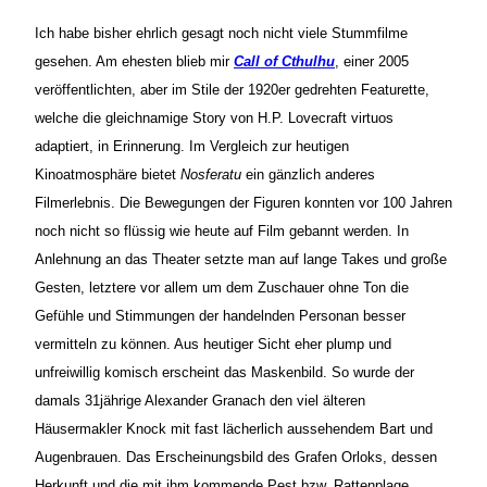
Ich habe bisher ehrlich gesagt noch nicht viele Stummfilme
gesehen. Am ehesten blieb mir
Call of Cthulhu
, einer 2005
veröffentlichten, aber im Stile der 1920er gedrehten Featurette,
welche die gleichnamige Story von H.P. Lovecraft virtuos
adaptiert, in Erinnerung. Im Vergleich zur heutigen
Kinoatmosphäre bietet
Nosferatu
ein gänzlich anderes
Filmerlebnis. Die Bewegungen der Figuren konnten vor 100 Jahren
noch nicht so flüssig wie heute auf Film gebannt werden. In
Anlehnung an das Theater setzte man auf lange Takes und große
Gesten, letztere vor allem um dem Zuschauer ohne Ton die
Gefühle und Stimmungen der handelnden Personan besser
vermitteln zu können. Aus heutiger Sicht eher plump und
unfreiwillig komisch erscheint das Maskenbild. So wurde der
damals 31jährige Alexander Granach den viel älteren
Häusermakler Knock mit fast lächerlich aussehendem Bart und
Augenbrauen. Das Erscheinungsbild des Grafen Orloks, dessen
Herkunft und die mit ihm kommende Pest bzw. Rattenplage