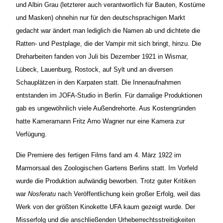
und Albin Grau (letzterer auch verantwortlich für Bauten, Kostüme
und Masken) ohnehin nur für den deutschsprachigen Markt
gedacht war ändert man lediglich die Namen ab und dichtete die
Ratten- und Pestplage, die der Vampir mit sich bringt, hinzu. Die
Dreharbeiten fanden von Juli bis Dezember 1921 in Wismar,
Lübeck, Lauenburg, Rostock, auf Sylt und an diversen
Schauplätzen in den Karpaten statt. Die Innenaufnahmen
entstanden im JOFA-Studio in Berlin. Für damalige Produktionen
gab es ungewöhnlich viele Außendrehorte. Aus Kostengründen
hatte Kameramann Fritz Arno Wagner nur eine Kamera zur
Verfügung.
Die Premiere des fertigen Films fand am 4. März 1922 im
Marmorsaal des Zoologischen Gartens Berlins statt. Im Vorfeld
wurde die Produktion aufwändig beworben. Trotz guter Kritiken
war
Nosferatu
nach Veröffentlichung kein großer Erfolg, weil das
Werk von der größten Kinokette UFA kaum gezeigt wurde. Der
Misserfolg und die anschließenden Urheberrechtsstreitigkeiten