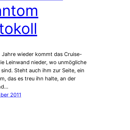
antom
tokoll
r) Jahre wieder kommt das Cruise-
die Leinwand nieder, wo unmögliche
sind. Steht auch ihm zur Seite, ein
, das es treu ihn halte, an der
and…
ber 2011