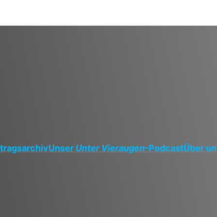
tragsarchiv
Unser
Unter Vieraugen
-Podcast
Über un