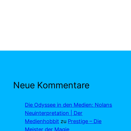
Neue Kommentare
Die Odyssee in den Medien: Nolans
Neuinterpretation | Der
Medienhobbit
zu
Prestige – Die
Meister der Magie