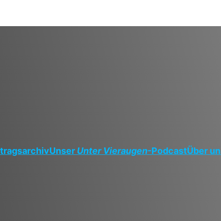
tragsarchiv
Unser
Unter Vieraugen
-Podcast
Über un