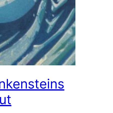
nkensteins
ut