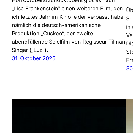
Horroctobers/Schocktobers gibt es nach
„Lisa Frankenstein“ einen weiteren Film, den
Üb
ich letztes Jahr im Kino leider verpasst habe,
Sh
nämlich die deutsch-amerikanische
in
Produktion „Cuckoo“, der zweite
Ve
abendfüllende Spielfilm von Regisseur Tilman
Di
Singer („Luz“).
St
31. Oktober 2025
Fr
30