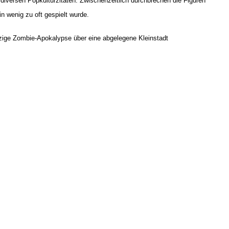
 diversen Popkulturzitaten. Zwischenzeitlich durchbrechen die Figuren
n wenig zu oft gespielt wurde.
itzige Zombie-Apokalypse über eine abgelegene Kleinstadt