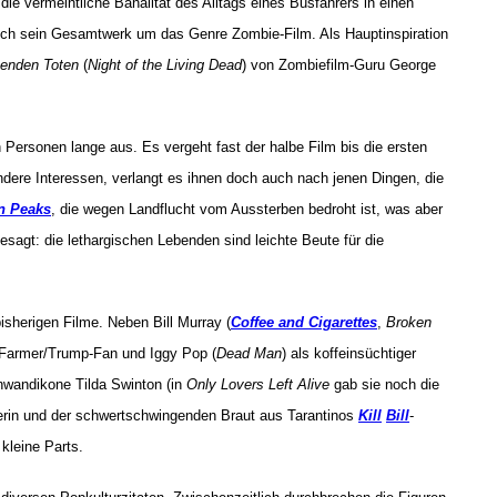
die vermeintliche Banalität des Alltags eines Busfahrers in einen
sch sein Gesamtwerk um das Genre Zombie-Film. Als Hauptinspiration
benden Toten
(
Night of the Living Dead
) von Zombiefilm-Guru George
Personen lange aus. Es vergeht fast der halbe Film bis die ersten
ere Interessen, verlangt es ihnen doch auch nach jenen Dingen, die
n Peaks
, die wegen Landflucht vom Aussterben bedroht ist, was aber
esagt: die lethargischen Lebenden sind leichte Beute für die
isherigen Filme. Neben Bill Murray (
Coffee and Cigarettes
,
Broken
-Farmer/Trump-Fan und Iggy Pop (
Dead Man
) als koffeinsüchtiger
nwandikone Tilda Swinton (in
Only Lovers Left Alive
gab sie noch die
egerin und der schwertschwingenden Braut aus Tarantinos
Kill
Bill
-
kleine Parts.