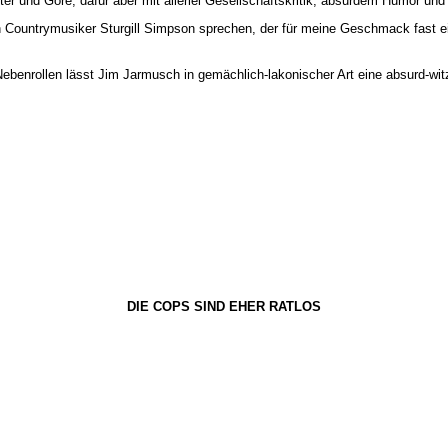
er und Gore, dafür aber mit allerlei Gesellschaftskritik, absurdem Humor und
 Countrymusiker Sturgill Simpson sprechen, der für meine Geschmack fast ei
n Nebenrollen lässt Jim Jarmusch in gemächlich-lakonischer Art eine absurd-w
DIE COPS SIND EHER RATLOS