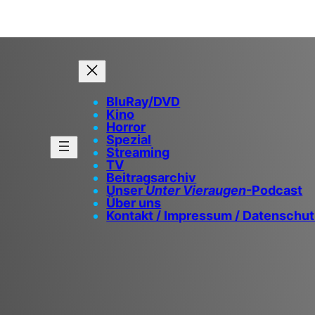
BluRay/DVD
Kino
Horror
Spezial
Streaming
TV
Beitragsarchiv
Unser
Unter Vieraugen
-Podcast
Über uns
Kontakt / Impressum / Datenschu