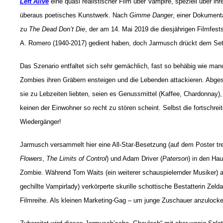
Left Alive
eine quasi realistischer Film über Vampire, speziell über i
überaus poetisches Kunstwerk. Nach
Gimme Danger
, einer Dokument
zu
The Dead Don’t Die
, der am 14. Mai 2019 die diesjährigen Filmfest
A. Romero (1940-2017) gedient haben, doch Jarmusch drückt dem Setti
Das Szenario entfaltet sich sehr gemächlich, fast so behäbig wie man
Zombies ihren Gräbern ensteigen und die Lebenden attackieren. Abges
sie zu Lebzeiten liebten, seien es Genussmittel (Kaffee, Chardonnay)
keinen der Einwohner so recht zu stören scheint. Selbst die fortschre
Wiedergänger!
Jarmusch versammelt hier eine All-Star-Besetzung (auf dem Poster tref
Flowers
,
The Limits of Control
) und Adam Driver (
Paterson
) in den Ha
Zombie. Während Tom Waits (ein weiterer schauspielernder Musiker) a
gechillte Vampirlady) verkörperte skurille schottische Bestatterin Ze
Filmreihe. Als kleinen Marketing-Gag – um junge Zuschauer anzulocken