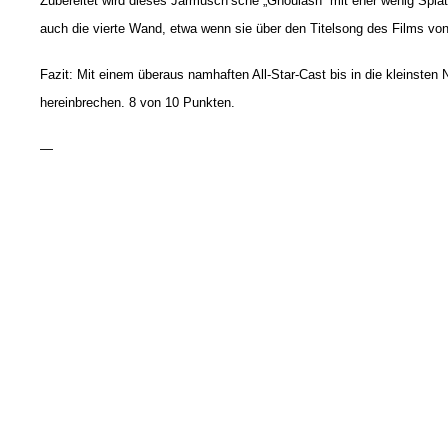
Zubereitet wird dieses Jarmusch’sche „Ghoulash“ mit eher wenig Splatt
auch die vierte Wand, etwa wenn sie über den Titelsong des Films von
Fazit: Mit einem überaus namhaften All-Star-Cast bis in die kleinste
hereinbrechen. 8 von 10 Punkten.
—