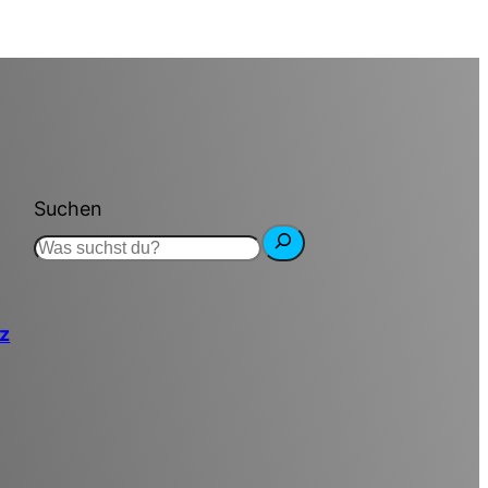
Suchen
tz