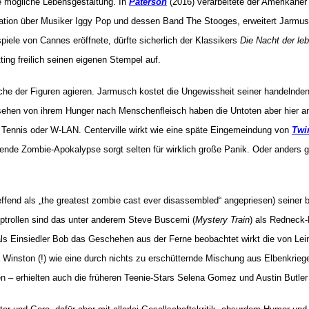
hre mögliche Lebensgestaltung. In
Paterson
(2016) verarbeitete der Amerikaner 
ation über Musiker Iggy Pop und dessen Band The Stooges, erweitert Jarmu
spiele von Cannes eröffnete, dürfte sicherlich der Klassikers
Die Nacht der le
ng freilich seinen eigenen Stempel auf.
che der Figuren agieren. Jarmusch kostet die Ungewissheit seiner handelnden 
ehen von ihrem Hunger nach Menschenfleisch haben die Untoten aber hier and
, Tennis oder W-LAN. Centerville wirkt wie eine späte Eingemeindung von
Twi
itende Zombie-Apokalypse sorgt selten für wirklich große Panik. Oder anders g
fend als „the greatest zombie cast ever disassembled“ angepriesen) seiner b
uptrollen sind das unter anderem Steve Buscemi (
Mystery Train
) als Redneck
ls Einsiedler Bob das Geschehen aus der Ferne beobachtet wirkt die von Lei
lda Winston (!) wie eine durch nichts zu erschütternde Mischung aus Elbenkri
 – erhielten auch die früheren Teenie-Stars Selena Gomez und Austin Butler 