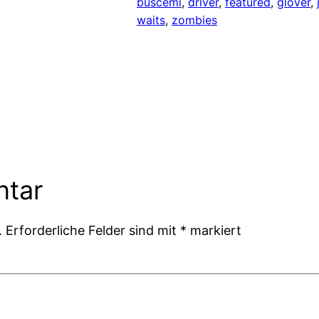
buscemi
, 
driver
, 
featured
, 
glover
, 
waits
, 
zombies
ntar
.
Erforderliche Felder sind mit
*
markiert