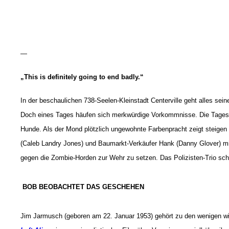
—
„This is definitely going to end badly.“
In der beschaulichen 738-Seelen-Kleinstadt Centerville geht alles sei
Doch eines Tages häufen sich merkwürdige Vorkommnisse. Die Tagesze
Hunde. Als der Mond plötzlich ungewohnte Farbenpracht zeigt steigen d
(Caleb Landry Jones) und Baumarkt-Verkäufer Hank (Danny Glover) mit 
gegen die Zombie-Horden zur Wehr zu setzen. Das Polizisten-Trio sche
BOB BEOBACHTET DAS GESCHEHEN
Jim Jarmusch (geboren am 22. Januar 1953) gehört zu den wenigen wirk