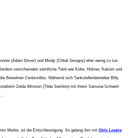
 Ronnie (Adam Driver) und Mindy (Chlo
ë Sevigny) eher wenig zu tun.
ußerdem verschwinden sämtliche Tiere wie Kühe, Hühner, Katzen und
die Bewohner Centervilles. Während sich Tankstellenbetreiber Billy
statterin Zelda Winston (Tilda Swinton) mit ihrem Samurai-Schwert
rt…
zten Werke, ist die Entschleunigung. So gelang ihm mit
Only Lovers