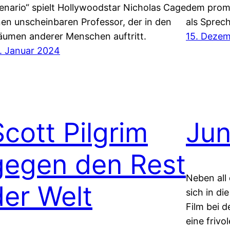
enario“ spielt Hollywoodstar Nicholas Cage
dem promi
nen unscheinbaren Professor, der in den
als Sprec
äumen anderer Menschen auftritt.
15. Deze
. Januar 2024
Scott Pilgrim
Ju
gegen den Rest
Neben all
der Welt
sich in di
Film bei d
eine frivo