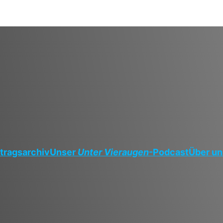
tragsarchiv
Unser
Unter Vieraugen
-Podcast
Über un