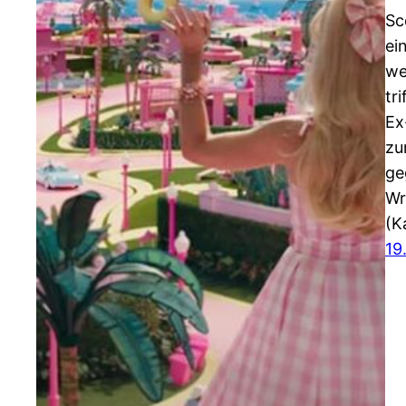
Sc
ei
we
tr
Ex
zu
ge
Wr
(K
19