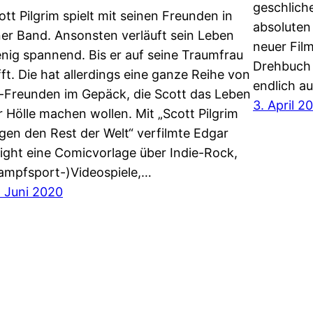
geschlich
ott Pilgrim spielt mit seinen Freunden in
absoluten
ner Band. Ansonsten verläuft sein Leben
neuer Fil
nig spannend. Bis er auf seine Traumfrau
Drehbuch 
ifft. Die hat allerdings eine ganze Reihe von
endlich a
-Freunden im Gepäck, die Scott das Leben
3. April 2
r Hölle machen wollen. Mit „Scott Pilgrim
gen den Rest der Welt“ verfilmte Edgar
ight eine Comicvorlage über Indie-Rock,
ampfsport-)Videospiele,…
. Juni 2020