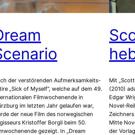
Dream
Sco
Scenario
heb
ch der verstörenden Aufmerksamkeits-
Mit „Scott
tire „Sick of Myself“, welche auf dem 49.
(2010) ada
ternationalen Filmwochenende in
Edgar Wri
rzburg im letzten Jahr gelaufen war,
Novel-Rei
rde der neue Film des norwegischen
Zeichners 
gisseurs Kristoffer Borgli beim 50.
Mitte Nov
lmwochenende gezeigt. In „Dream
der Vorlag