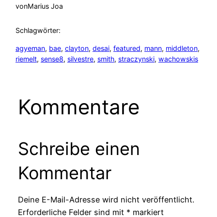
von
Marius Joa
Schlagwörter:
agyeman
, 
bae
, 
clayton
, 
desai
, 
featured
, 
mann
, 
middleton
, 
riemelt
, 
sense8
, 
silvestre
, 
smith
, 
straczynski
, 
wachowskis
Kommentare
Schreibe einen
Kommentar
Deine E-Mail-Adresse wird nicht veröffentlicht.
Erforderliche Felder sind mit
*
markiert